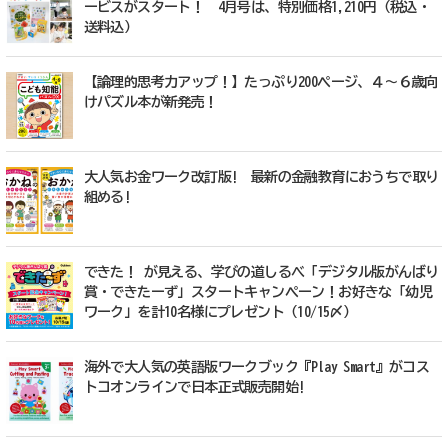
ービスがスタート！ 4月号は、特別価格1,210円（税込・
送料込）
【論理的思考力アップ！】たっぷり200ページ、４～６歳向
けパズル本が新発売！
大人気お金ワーク改訂版! 最新の金融教育におうちで取り
組める!
できた！ が見える、学びの道しるべ「デジタル版がんばり
賞・できたーず」スタートキャンペーン！お好きな「幼児
ワーク」を計10名様にプレゼント（10/15〆）
海外で大人気の英語版ワークブック『Play Smart』がコス
トコオンラインで日本正式販売開始!