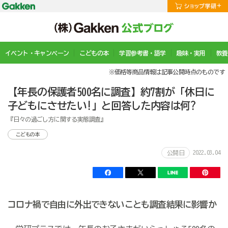
イベント・キャンペーン
こどもの本
学習参考書・語学
趣味・実用
教養
※価格等商品情報は記事公開時点のものです
【年長の保護者500名に調査】約7割が「休日に
子どもにさせたい!」と回答した内容は何?
『日々の過ごし方に関する実態調査』
こどもの本
2022.03.04
公開日
コロナ禍で自由に外出できないことも調査結果に影響か