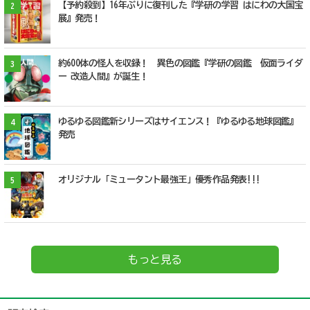
【予約殺到】16年ぶりに復刊した『学研の学習 はにわの大国宝
2
展』発売！
約600体の怪人を収録！ 異色の図鑑『学研の図鑑 仮面ライダ
3
ー 改造人間』が誕生！
ゆるゆる図鑑新シリーズはサイエンス！『ゆるゆる地球図鑑』
4
発売
オリジナル「ミュータント最強王」優秀作品発表!!!
5
もっと見る