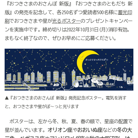
『おつきさまのおさんぽ 新版』『おつきさまのともだち 新
版』の発売を記念して、各250名ずつ愛読者500名様に
蓄光印
刷
でおつきさまや星が
光るポスター
のプレゼントキャンペー
ンを実施中です。締め切りは2022年10月31日(月)消印有効。
まもなく終了なので、ぜひお早めにご応募ください。
▲『おつきさまのおさんぽ 新版』発売記念ポスター。電気を消す
と、おつきさまや星がぽ〜っと光ります
ポスターは、左から冬、秋、夏、春の順で、星座の配置で
オリオン座
おおいぬ座
冬の大
星が並んでいます。
や
などの