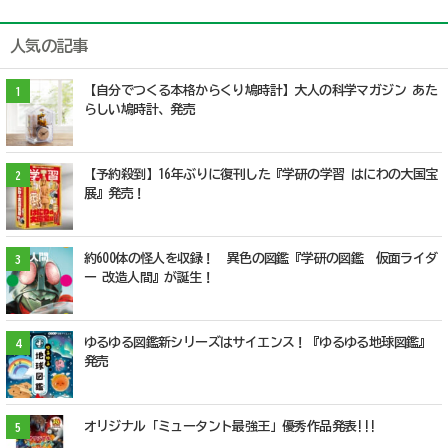
人気の記事
【自分でつくる本格からくり鳩時計】大人の科学マガジン あた
1
らしい鳩時計、発売
【予約殺到】16年ぶりに復刊した『学研の学習 はにわの大国宝
2
展』発売！
約600体の怪人を収録！ 異色の図鑑『学研の図鑑 仮面ライダ
3
ー 改造人間』が誕生！
ゆるゆる図鑑新シリーズはサイエンス！『ゆるゆる地球図鑑』
4
発売
オリジナル「ミュータント最強王」優秀作品発表!!!
5