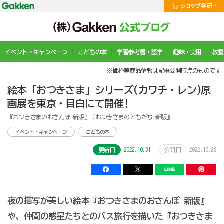
イベント・キャンペーン
こどもの本
学習参考書・語学
趣味・実用
教養
※価格等商品情報は記事公開時点のものです
絵本「おつきさま」シリーズ(カワチ・レン)原
画展を東京・目白にて開催!
『おつきさまのおさんぽ 新版』『おつきさまのともだち 新版』
イベント・キャンペーン
こどもの本
2022.10.31
2022.10.28
更新日
公開日
夜の描写が美しい絵本『おつきさまのおさんぽ 新版』
や、仲間の惑星たちとのバス旅行を描いた『おつきさま