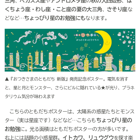
三角
ペガスス座
アンドロメダ座
秋の大四辺形
は
、
や
の
、
くちょう座・わし座・こと座の夏の大三角
さそり座
、
な
ちょっぴり星のお勉強にも
どなど…
なります。
▲『おつきさまのともだち 新版』発売記念ポスター。電気を消す
と、星と月とモンスター、さらにビルに隠れている★が光り、プラネ
タリウム気分が味わえます
こちらのともだちポスターは、太陽系の惑星たちとモンス
ちょっぴり星の
ター（実は星座です）などなど…こちらも
お勉強
に。光る面積はともだちポスターの方が多いです。
イトカワ、リュウグウ
右上には話題の小惑星群。
を探す楽