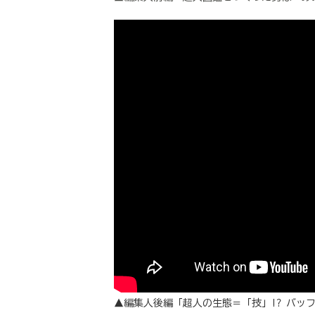
▲編集人後編「超人の生態＝「技」!? バッ