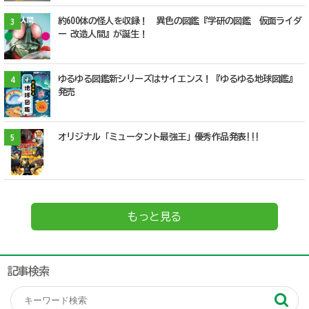
約600体の怪人を収録！ 異色の図鑑『学研の図鑑 仮面ライダ
3
ー 改造人間』が誕生！
ゆるゆる図鑑新シリーズはサイエンス！『ゆるゆる地球図鑑』
4
発売
オリジナル「ミュータント最強王」優秀作品発表!!!
5
もっと見る
記事検索