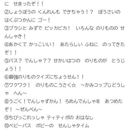
に せまったぞ！！
②しょうぼうの くんれんも できちゃう！？ ぼうさいの
はくぶつかんに ゴー！
③ブラシと みずで ピッカピカ！ いろんな のりものの せ
んしゃき！
④あかくて かっこいい！ あたらしい ふねに のってきた
ぞ！！
⑤バス？ でんしゃ？？ せかいはつの のりものが とうじ
ょう！！
⑥最強のりものクイズにちょうせん！！
⑦ワクワク！ のりものこうさく☆ ～かみコップじどうし
ゃ へん～
⑧うごく！でんしゃずかん！ ろめんでんしゃを あつめた
ぞ！ ～ぜんぺん～
⑨ちびっこれっしゃ ティティポの おはなし
⑩ベビーバス ボビーの せんしゃタイム