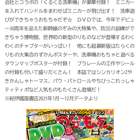
会社とコラボの「くるくる洗車機」が豪華付録！ ミニカー
を入れてハンドルをまわせばミニカーが飛び出す！ 洗車遊
びができちゃうおもちゃだぞ☆ ＤＶＤでは、今年でデビュ
ー30周年を迎えた新幹線のぞみの大特集や、防災の訓練がで
きちゃう博物館、世界初の新型のりものなどが登場するわく
わくのチャプターがいっぱい！ 他にも超最新版はたらくの
りもの大集合のずかんポスターや、洗車機おもちゃと遊べる
タウンマップポスターが付録！ プラレールの工作やシール
の付録も付いて盛りだくさん！ 本誌ではシンカリオンZや
きかんしゃトーマス、パウ・パトロールやちびっこれっしゃ
ティティポなど人気ものもたくさん登場だ！
※紀伊國屋書店2021年1月～12月データより