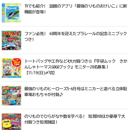
TVでも紹介! 話題のアプリ「最強のりものおけいこ」に新
機能が登場!
ファン必見! 60周年を迎えたプラレールの記念ミニブック
つき!
トートバッグや工作など4大付録つき☆『学研ムック きか
んしゃトーマスGOGOブック』モニター20名募集！
【11/19(日)〆切】
最強のりものヒーローズ5-6月号はミニカーと遊べる立体駐
車場おもちゃが付録♪
のりものでひらがなや数を学べる! 知育DVDほか豪華７大
付録つき知育雑誌!