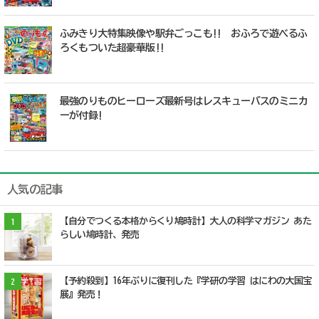
ふみきり大特集映像や駅弁ごっこも!! おふろで遊べるふ
ろくもついた超豪華版!!
最強のりものヒーローズ最新号はレスキューバスのミニカ
ーが付録!
人気の記事
【自分でつくる本格からくり鳩時計】大人の科学マガジン あた
1
らしい鳩時計、発売
【予約殺到】16年ぶりに復刊した『学研の学習 はにわの大国宝
2
展』発売！