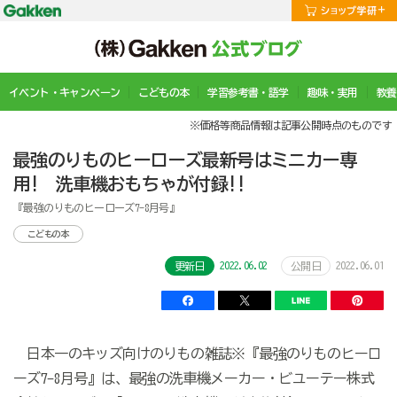
イベント・キャンペーン
こどもの本
学習参考書・語学
趣味・実用
教養
※価格等商品情報は記事公開時点のものです
最強のりものヒーローズ最新号はミニカー専
用! 洗車機おもちゃが付録!!
『最強のりものヒーローズ7-8月号』
こどもの本
2022.06.02
2022.06.01
更新日
公開日
日本一のキッズ向けのりもの雑誌※『最強のりものヒーロ
ーズ7-8月号』は、最強の洗車機メーカー・ビユーテー株式