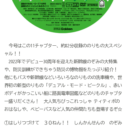
今号はこの11チャプター、約82分収録ののりもの大スペシ
ャル！！
2022年でデビュー30周年を迎えた新幹線のぞみの大特集
や、防災訓練ができちゃう防災の博物館をたっぷり紹介！
他にもバスや新幹線などいろいろなのりものの洗車機や、世
界初の新型のりもの「デュアル・モード・ビークル」、赤い
ボディがかっこいい船に路面電車図鑑などのりものチャプタ
ー盛りだくさん！ 大人気ちびっこれっしゃ ティティポの
おはなしや、ベビーバスなど人気の仲間たちも登場するぞ☆
①はしりつづけて ３０ねん！！ しんかんせんの のぞみ