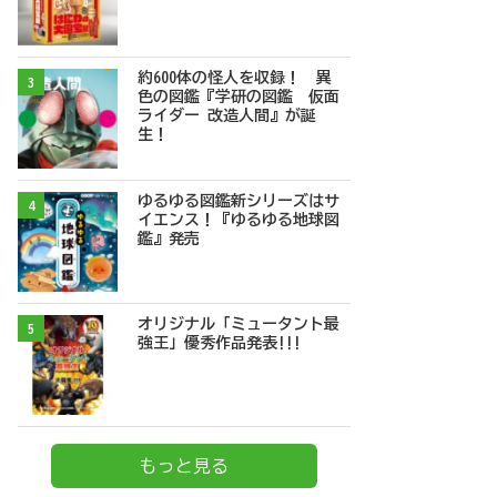
約600体の怪人を収録！ 異
3
色の図鑑『学研の図鑑 仮面
ライダー 改造人間』が誕
生！
ゆるゆる図鑑新シリーズはサ
4
イエンス！『ゆるゆる地球図
鑑』発売
オリジナル「ミュータント最
5
強王」優秀作品発表!!!
もっと見る