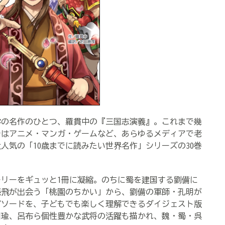
学の名作のひとつ、羅貫中の『三国志演義』。これまで幾
ではアニメ・マンガ・ゲームなど、あらゆるメディアで老
人気の「10歳までに読みたい世界名作」シリーズの30巻
リーをギュッと1冊に凝縮。のちに蜀を建国する劉備に
張飛が出会う「桃園のちかい」から、劉備の軍師・孔明が
ピソードを、子どもでも楽しく理解できるダイジェスト版
周瑜、呂布ら個性豊かな武将の活躍も描かれ、魏・蜀・呉