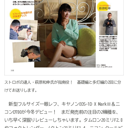
ストロボの達人・萩原和幸氏が指南役！ 基礎編と多灯編の2回に分
けてお送りします。
新型フルサイズ一眼レフ、キヤノンEOS-1D X MarkⅢ＆ニ
コンD780が今冬デビュー！ まだ発売前の注目の2機種を、
いち早く深掘りレビューしちゃいます。タムロン20ミリF2.8