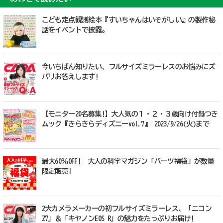
こども定点観測絵本『すいちゃんはいそがしい』の製作秘
話をイベントで披露。
今いちばん知りたい、フルサイズミラーレスのお悩みにズ
バリお答えします!
【モニター20名募集!】大人気の１・２・３歳向け付録つき
ムック『きらきらディズニーvol.7』 2023/9/26(火)まで
最大60％OFF! 大人の科学マガジン「パーツ福袋」が数量
限定販売!
2大カメラメーカーの初フルサイズミラーレス、「ニコン
Z7」＆「キヤノンEOS R」の魅力をたっぷりお届け!