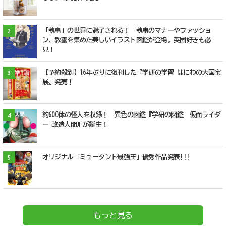
「執事」の世界に魅了される！ 執事のマナーやファッショ
2
ン、教養を集めた美しいイラスト図鑑が登場。英国好きも必
見！
【予約殺到】16年ぶりに復刊した『学研の学習 はにわの大国宝
3
展』発売！
約600体の怪人を収録！ 異色の図鑑『学研の図鑑 仮面ライダ
4
ー 改造人間』が誕生！
オリジナル「ミュータント最強王」優秀作品発表!!!
5
もっと見る