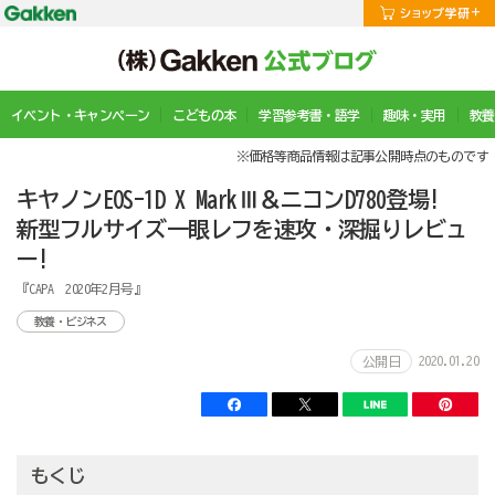
イベント・キャンペーン
こどもの本
学習参考書・語学
趣味・実用
教養
※価格等商品情報は記事公開時点のものです
キヤノンEOS-1D X MarkⅢ＆ニコンD780登場!
新型フルサイズ一眼レフを速攻・深掘りレビュ
ー!
『CAPA 2020年2月号』
教養・ビジネス
2020.01.20
公開日
もくじ