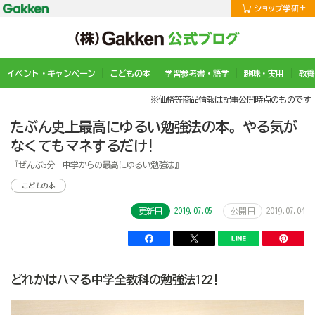
イベント・キャンペーン
こどもの本
学習参考書・語学
趣味・実用
教養
※価格等商品情報は記事公開時点のものです
たぶん史上最高にゆるい勉強法の本。やる気が
なくてもマネするだけ!
『ぜんぶ5分 中学からの最高にゆるい勉強法』
こどもの本
2019.07.05
2019.07.04
更新日
公開日
どれかはハマる中学全教科の勉強法122!