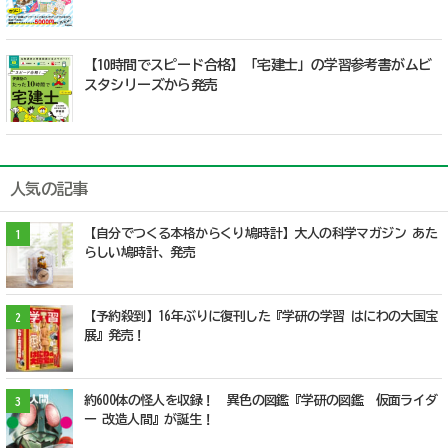
【10時間でスピード合格】「宅建士」の学習参考書がムビ
スタシリーズから発売
人気の記事
【自分でつくる本格からくり鳩時計】大人の科学マガジン あた
1
らしい鳩時計、発売
【予約殺到】16年ぶりに復刊した『学研の学習 はにわの大国宝
2
展』発売！
約600体の怪人を収録！ 異色の図鑑『学研の図鑑 仮面ライダ
3
ー 改造人間』が誕生！