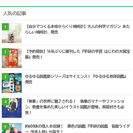
人気の記事
【自分でつくる本格からくり鳩時計】大人の科学マガジン あた
1
らしい鳩時計、発売
【予約殺到】16年ぶりに復刊した『学研の学習 はにわの大国宝
2
展』発売！
ゆるゆる図鑑新シリーズはサイエンス！『ゆるゆる地球図鑑』
3
発売
「執事」の世界に魅了される！ 執事のマナーやファッショ
4
ン、教養を集めた美しいイラスト図鑑が登場。英国好きも必
見！
約600体の怪人を収録！ 異色の図鑑『学研の図鑑 仮面ライダ
5
ー 改造人間』が誕生！