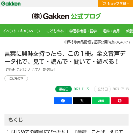
イベント・キャンペーン
こどもの本
学習参考書・語学
趣味・実用
教養
※価格等商品情報は記事公開時点のものです
言葉に興味を持ったら、この１冊。全文音声デ
ータ化で、見て・読んで・聞いて・遊べる！
『学研 ことば えじてん 新装版』
こどもの本
2023.11.22
2023.07.13
更新日
公開日
もくじ
1 はじめての辞書にぴったり! 『学研 ことば えじて