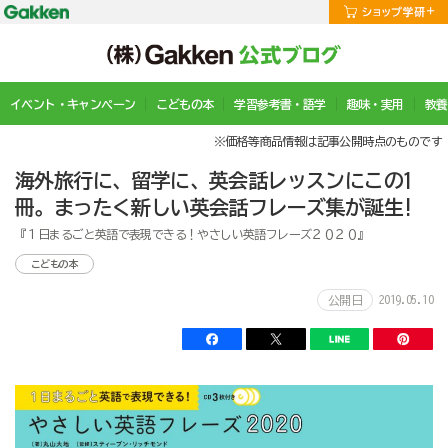
イベント・キャンペーン
こどもの本
学習参考書・語学
趣味・実用
教養
※価格等商品情報は記事公開時点のものです
海外旅行に、留学に、英会話レッスンにこの1
冊。まったく新しい英会話フレーズ集が誕生!
『１日まるごと英語で表現できる！やさしい英語フレーズ２０２０』
こどもの本
2019.05.10
公開日