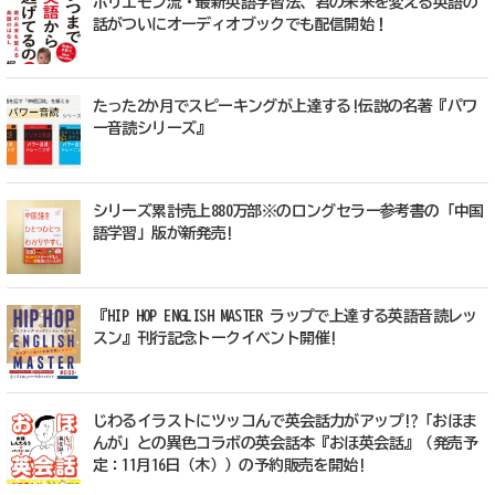
ホリエモン流・最新英語学習法、君の未来を変える英語の
話がついにオーディオブックでも配信開始！
たった2か月でスピーキングが上達する!伝説の名著『パワ
ー音読シリーズ』
シリーズ累計売上880万部※のロングセラー参考書の「中国
語学習」版が新発売!
『HIP HOP ENGLISH MASTER ラップで上達する英語音読レッ
スン』刊行記念トークイベント開催!
じわるイラストにツッコんで英会話力がアップ!?「おほま
んが」との異色コラボの英会話本『おほ英会話』（発売予
定：11月16日（木））の予約販売を開始!