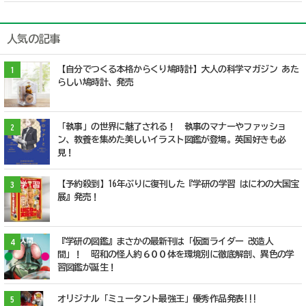
人気の記事
【自分でつくる本格からくり鳩時計】大人の科学マガジン あた
1
らしい鳩時計、発売
「執事」の世界に魅了される！ 執事のマナーやファッショ
2
ン、教養を集めた美しいイラスト図鑑が登場。英国好きも必
見！
【予約殺到】16年ぶりに復刊した『学研の学習 はにわの大国宝
3
展』発売！
『学研の図鑑』まさかの最新刊は「仮面ライダー 改造人
4
間」！ 昭和の怪人約６００体を環境別に徹底解剖、異色の学
習図鑑が誕生！
オリジナル「ミュータント最強王」優秀作品発表!!!
5