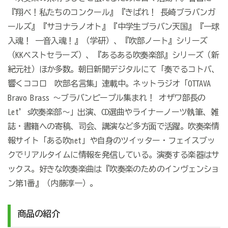
『翔べ！私たちのコンクール』『きばれ！ 長崎ブラバンガ
ールズ』『サヨナラノオト』『中学生ブラバン天国』『一球
入魂！ 一音入魂！』（学研）、『吹部ノート』シリーズ
（KKベストセラーズ）、『あるある吹奏楽部』シリーズ（新
紀元社）ほか多数。朝日新聞デジタルにて「奏でるコトバ、
響くココロ 吹部名言集」連載中。ネットラジオ「OTTAVA
Bravo Brass ～ブラバンピープル集まれ！ オザワ部長の
Let’s吹奏楽部～」出演、CD選曲やライナーノーツ執筆、雑
誌・書籍への寄稿、司会、講演など多方面で活躍。吹奏楽情
報サイト「ある吹net」や自身のツイッター・フェイスブッ
クでリアルタイムに情報を発信している。演奏する楽器はサ
ックス。好きな吹奏楽曲は『吹奏楽のためのインヴェンショ
ン第1番』（内藤淳一）。
商品の紹介