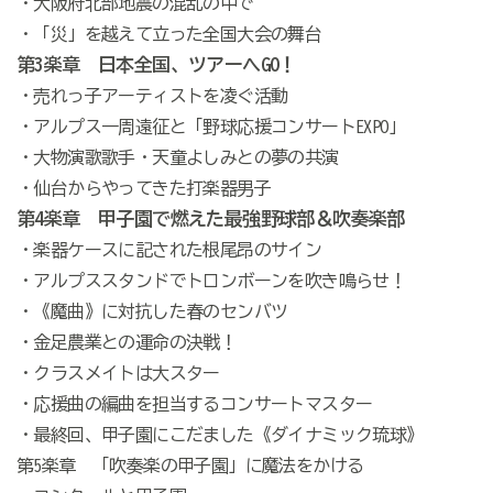
・大阪府北部地震の混乱の中で
・「災」を越えて立った全国大会の舞台
第3楽章 日本全国、ツアーへGO！
・売れっ子アーティストを凌ぐ活動
・アルプス一周遠征と「野球応援コンサートEXPO」
・大物演歌歌手・天童よしみとの夢の共演
・仙台からやってきた打楽器男子
第4楽章 甲子園で燃えた最強野球部＆吹奏楽部
・楽器ケースに記された根尾昂のサイン
・アルプススタンドでトロンボーンを吹き鳴らせ！
・《魔曲》に対抗した春のセンバツ
・金足農業との運命の決戦！
・クラスメイトは大スター
・応援曲の編曲を担当するコンサートマスター
・最終回、甲子園にこだました《ダイナミック琉球》
第5楽章 「吹奏楽の甲子園」に魔法をかける