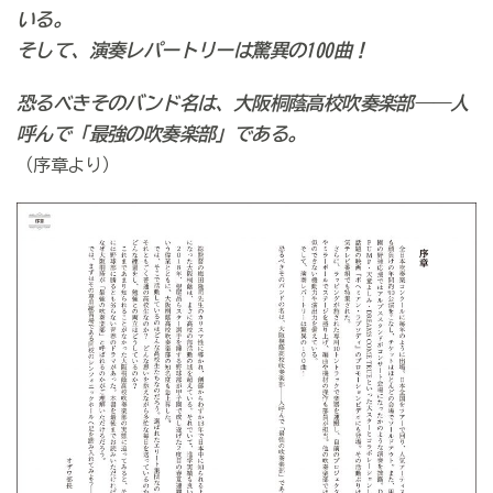
いる。
そして、演奏レパートリーは驚異の100曲！
恐るべきそのバンド名は、大阪桐蔭高校吹奏楽部――人
呼んで「最強の吹奏楽部」である。
（序章より）