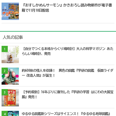
『おすしかめんサーモン』かきおろし読み物新作が電子書
籍で11月10日配信
人気の記事
【自分でつくる本格からくり鳩時計】大人の科学マガジン あた
1
らしい鳩時計、発売
約600体の怪人を収録！ 異色の図鑑『学研の図鑑 仮面ライダ
2
ー 改造人間』が誕生！
【予約殺到】16年ぶりに復刊した『学研の学習 はにわの大国宝
3
展』発売！
ゆるゆる図鑑新シリーズはサイエンス！『ゆるゆる地球図鑑』
4