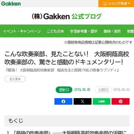
イベント・キャンペーン
こどもの本
学習参考書・語学
趣味・実用
教養
※価格等商品情報は記事公開時点のものです
こんな吹奏楽部、見たことない! 大阪桐蔭高校
吹奏楽部の、驚きと感動のドキュメンタリー!
『最強！ 大阪桐蔭高校吹奏楽部 梅田先生と部員170名の青春ラプソディ』
エンタメ
2019.08.08
2019.04.02
更新日
公開日
もくじ
1 「最強の吹奏楽部」――大阪桐蔭高校吹奏楽部の活躍に