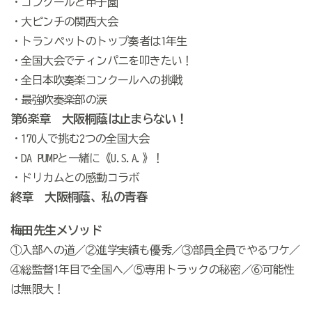
・コンクールと甲子園
・大ピンチの関西大会
・トランペットのトップ奏者は1年生
・全国大会でティンパニを叩きたい！
・全日本吹奏楽コンクールへの挑戦
・最強吹奏楽部の涙
第6楽章 大阪桐蔭は止まらない！
・170人で挑む2つの全国大会
・DA PUMPと一緒に《U.S.A.》！
・ドリカムとの感動コラボ
終章 大阪桐蔭、私の青春
梅田先生メソッド
①入部への道／②進学実績も優秀／③部員全員でやるワケ／
④総監督1年目で全国へ／⑤専用トラックの秘密／⑥可能性
は無限大！