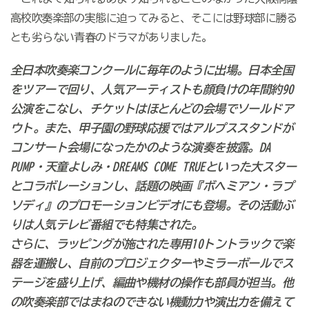
高校吹奏楽部の実態に迫ってみると、そこには野球部に勝る
とも劣らない青春のドラマがありました。
全日本吹奏楽コンクールに毎年のように出場。日本全国
をツアーで回り、人気アーティストも顔負けの年間約90
公演をこなし、チケットはほとんどの会場でソールドア
ウト。また、甲子園の野球応援ではアルプススタンドが
コンサート会場になったかのような演奏を披露。DA
PUMP・天童よしみ・DREAMS COME TRUEといった大スター
とコラボレーションし、話題の映画『ボヘミアン・ラプ
ソディ』のプロモーションビデオにも登場。その活動ぶ
りは人気テレビ番組でも特集された。
さらに、ラッピングが施された専用10トントラックで楽
器を運搬し、自前のプロジェクターやミラーボールでス
テージを盛り上げ、編曲や機材の操作も部員が担当。他
の吹奏楽部ではまねのできない機動力や演出力を備えて