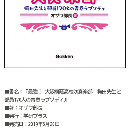
■書名：『最強！ 大阪桐蔭高校吹奏楽部 梅田先生と
部員170人の青春ラプソディ』
■著：オザワ部長
■発行：学研プラス
■発売日：2019年3月28日