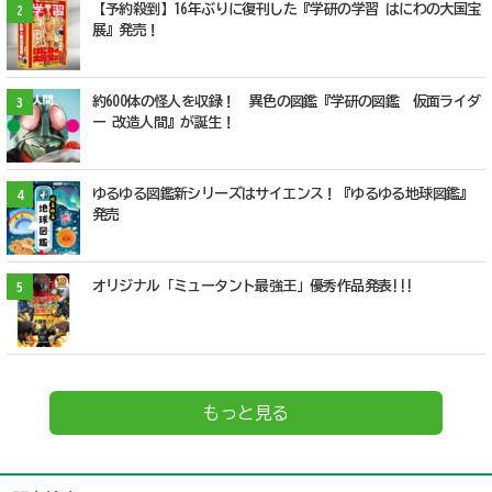
【予約殺到】16年ぶりに復刊した『学研の学習 はにわの大国宝
2
展』発売！
約600体の怪人を収録！ 異色の図鑑『学研の図鑑 仮面ライダ
3
ー 改造人間』が誕生！
ゆるゆる図鑑新シリーズはサイエンス！『ゆるゆる地球図鑑』
4
発売
オリジナル「ミュータント最強王」優秀作品発表!!!
5
もっと見る