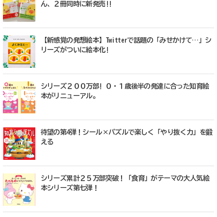
ん、２冊同時に新発売!!
【新感覚の発想絵本】Twitterで話題の「みせかけて…」シ
リーズがついに絵本化!
シリーズ２００万部! ０・１歳後半の発達に合った知育絵
本がリニューアル。
待望の第4弾！シール×パズルで楽しく「やり抜く力」を鍛
える
シリーズ累計２５万部突破！「食育」がテーマの大人気絵
本シリーズ第七弾！