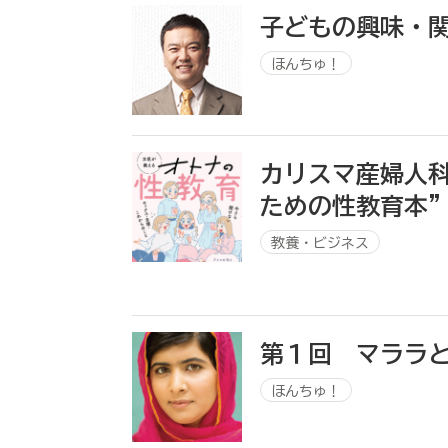
子どもの興味・
ほんちゅ！
カリスマ産婦人
ための性教育本
教養・ビジネス
第１回 マララ
ほんちゅ！