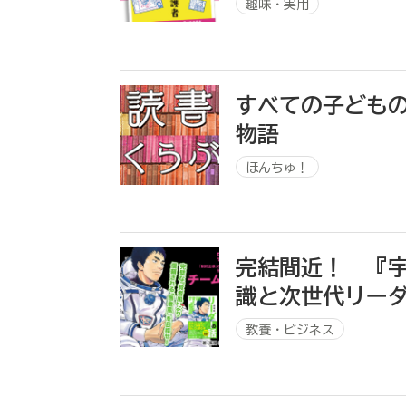
趣味・実用
すべての子ども
物語
ほんちゅ！
完結間近！ 『
識と次世代リー
教養・ビジネス