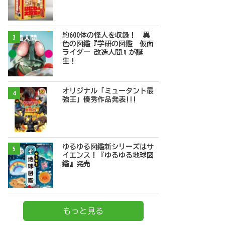
約600体の怪人を収録！ 異
3
色の図鑑『学研の図鑑 仮面
ライダー 改造人間』が誕
生！
オリジナル「ミュータント最
4
強王」優秀作品発表!!!
ゆるゆる図鑑新シリーズはサ
5
イエンス！『ゆるゆる地球図
鑑』発売
もっと見る