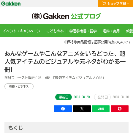
イベント・キャンペーン
こどもの本
学習参考書・語学
趣味・実用
教養
※価格等商品情報は記事公開時点のものです
あんなゲームやこんなアニメをいろどった、超
人気アイテムのビジュアルや元ネタがわかる一
冊!
学研ファースト歴史百科 6巻 『最強アイテムビジュアル大百科』
教養・ビジネス
2018.08.20
2018.08.10
更新日
公開日
もくじ