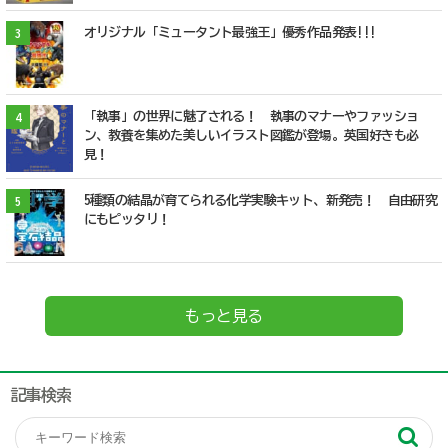
オリジナル「ミュータント最強王」優秀作品発表!!!
3
「執事」の世界に魅了される！ 執事のマナーやファッショ
4
ン、教養を集めた美しいイラスト図鑑が登場。英国好きも必
見！
5種類の結晶が育てられる化学実験キット、新発売！ 自由研究
5
にもピッタリ！
もっと見る
記事検索