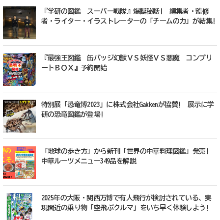
『学研の図鑑 スーパー戦隊』爆誕秘話! 編集者・監修
者・ライター・イラストレーターの「チームの力」が結集!
『最強王図鑑 缶バッジ幻獣ＶＳ妖怪ＶＳ悪魔 コンプリ
ートＢＯＸ』予約開始
特別展「恐竜博2023」に株式会社Gakkenが協賛! 展示に学
研の恐竜図鑑が登場!
「地球の歩き方」から新刊「世界の中華料理図鑑」発売!
中華ルーツメニュー349品を解説
2025年の大阪・関西万博で有人飛行が検討されている、実
現間近の乗り物「空飛ぶクルマ」をいち早く体験しよう!