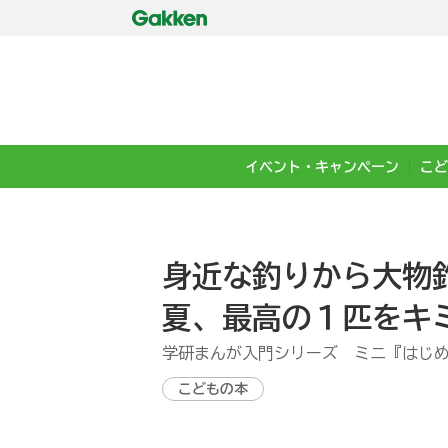
イベント・キャンペーン
こど
身近な釣りから大物釣
夏、最高の１匹をキ
学研まんが入門シリーズ ミニ『はじ
こどもの本