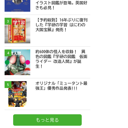
イラスト図鑑が登場。英国好
きも必見！
【予約殺到】16年ぶりに復刊
3
した『学研の学習 はにわの
大国宝展』発売！
約600体の怪人を収録！ 異
4
色の図鑑『学研の図鑑 仮面
ライダー 改造人間』が誕
生！
オリジナル「ミュータント最
5
強王」優秀作品発表!!!
もっと見る