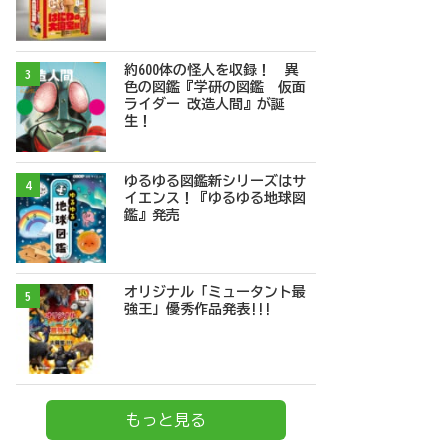
約600体の怪人を収録！ 異
3
色の図鑑『学研の図鑑 仮面
ライダー 改造人間』が誕
生！
ゆるゆる図鑑新シリーズはサ
4
イエンス！『ゆるゆる地球図
鑑』発売
オリジナル「ミュータント最
5
強王」優秀作品発表!!!
もっと見る