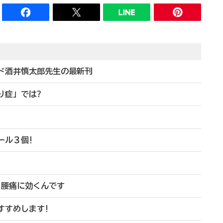
ンド酒井慎太郎先生の最新刊
り症」では?
ール３個!
!
、腰痛に効くんです
すすめします!