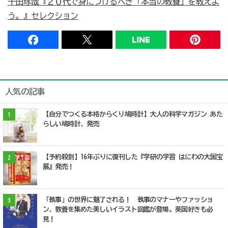
千田琢哉『２０代で身につけるべき「本当の教養」を教えよ
う。』セレクション
人気の記事
【自分でつくる本格からくり鳩時計】大人の科学マガジン あた
1
らしい鳩時計、発売
【予約殺到】16年ぶりに復刊した『学研の学習 はにわの大国宝
2
展』発売！
「執事」の世界に魅了される！ 執事のマナーやファッショ
3
ン、教養を集めた美しいイラスト図鑑が登場。英国好きも必
見！