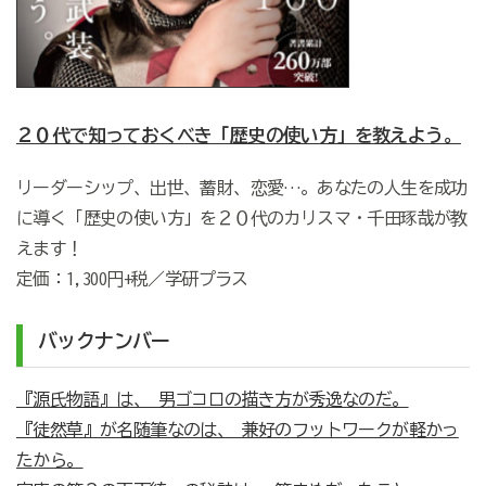
２０代で知っておくべき「歴史の使い方」を教えよう。
リーダーシップ、出世、蓄財、恋愛…。あなたの人生を成功
に導く「歴史の使い方」を２０代のカリスマ・千田琢哉が教
えます！
定価：1,300円+税／学研プラス
バックナンバー
『源氏物語』は、 男ゴコロの描き方が秀逸なのだ。
『徒然草』が名随筆なのは、 兼好のフットワークが軽かっ
たから。