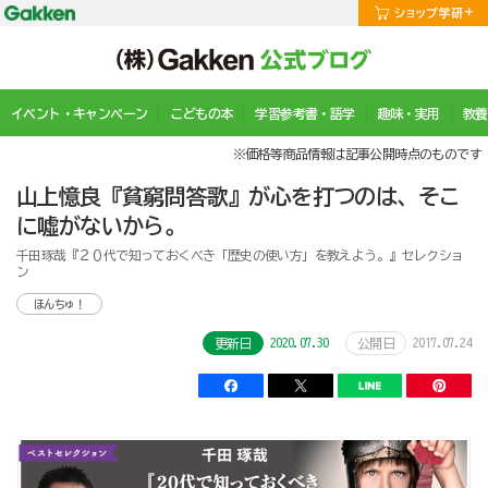
イベント・キャンペーン
こどもの本
学習参考書・語学
趣味・実用
教養
※価格等商品情報は記事公開時点のものです
山上憶良『貧窮問答歌』が心を打つのは、そこ
に噓がないから。
千田琢哉『２０代で知っておくべき「歴史の使い方」を教えよう。』セレクショ
ン
ほんちゅ！
2020.07.30
2017.07.24
更新日
公開日