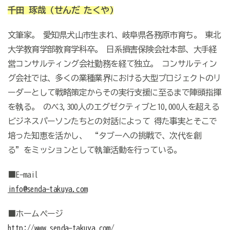
千田 琢哉
(せんだ たくや)
文筆家。 愛知県犬山市生まれ、岐阜県各務原市育ち。 東北
大学教育学部教育学科卒。 日系損害保険会社本部、大手経
営コンサルティング会社勤務を経て独立。 コンサルティン
グ会社では、多くの業種業界における大型プロジェクトのリ
ーダーとして戦略策定からその実行支援に至るまで陣頭指揮
を執る。 のべ3,300人のエグゼクティブと10,000人を超える
ビジネスパーソンたちとの対話によって 得た事実とそこで
培った知恵を活かし、 “タブーへの挑戦で、次代を創
る”をミッションとして執筆活動を行っている。
■E-mail
info@senda-takuya.com
■ホームページ
http://www.senda-takuya.com/