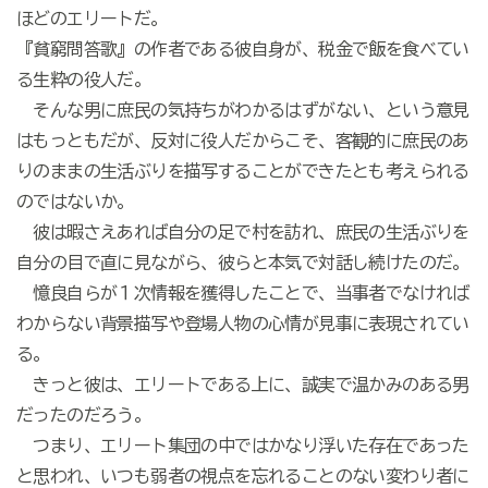
ほどのエリートだ。
『貧窮問答歌』の作者である彼自身が、税金で飯を食べてい
る生粋の役人だ。
そんな男に庶民の気持ちがわかるはずがない、という意見
はもっともだが、反対に役人だからこそ、客観的に庶民のあ
りのままの生活ぶりを描写することができたとも考えられる
のではないか。
彼は暇さえあれば自分の足で村を訪れ、庶民の生活ぶりを
自分の目で直に見ながら、彼らと本気で対話し続けたのだ。
憶良自らが１次情報を獲得したことで、当事者でなければ
わからない背景描写や登場人物の心情が見事に表現されてい
る。
きっと彼は、エリートである上に、誠実で温かみのある男
だったのだろう。
つまり、エリート集団の中ではかなり浮いた存在であった
と思われ、いつも弱者の視点を忘れることのない変わり者に