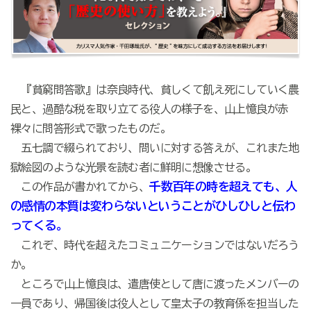
『貧窮問答歌』は奈良時代、貧しくて飢え死にしていく農
民と、過酷な税を取り立てる役人の様子を、山上憶良が赤
裸々に問答形式で歌ったものだ。
五七調で綴られており、問いに対する答えが、これまた地
獄絵図のような光景を読む者に鮮明に想像させる。
千数百年の時を超えても、人
この作品が書かれてから、
の感情の本質は変わらないということがひしひしと伝わ
ってくる。
これぞ、時代を超えたコミュニケーションではないだろう
か。
ところで山上憶良は、遣唐使として唐に渡ったメンバーの
一員であり、帰国後は役人として皇太子の教育係を担当した