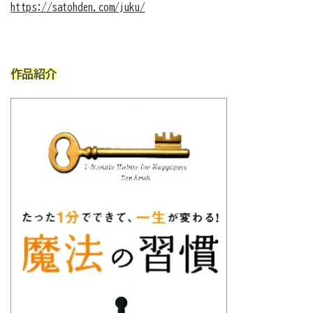
https://satohden.com/juku/
作品紹介