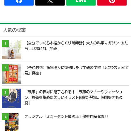
人気の記事
【自分でつくる本格からくり鳩時計】大人の科学マガジン あた
1
らしい鳩時計、発売
【予約殺到】16年ぶりに復刊した『学研の学習 はにわの大国宝
2
展』発売！
「執事」の世界に魅了される！ 執事のマナーやファッショ
3
ン、教養を集めた美しいイラスト図鑑が登場。英国好きも必
見！
オリジナル「ミュータント最強王」優秀作品発表!!!
4