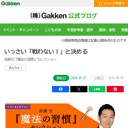
イベント・キャンペーン
こどもの本
学習参考書・語学
趣味・実用
教養
※価格等商品情報は記事公開時点のものです
いっさい「戦わない！」と決める
佐藤伝『魔法の習慣』セレクション
ほんちゅ！
2020.07.27
2015.05.05
更新日
公開日