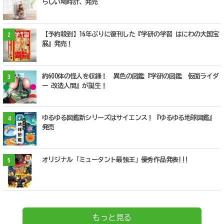
らしい鳩時計、発売
【予約殺到】16年ぶりに復刊した『学研の学習 はにわの大国宝
2
展』発売！
約600体の怪人を収録！ 異色の図鑑『学研の図鑑 仮面ライダ
3
ー 改造人間』が誕生！
ゆるゆる図鑑新シリーズはサイエンス！『ゆるゆる地球図鑑』
4
発売
オリジナル「ミュータント最強王」優秀作品発表!!!
5
もっと見る