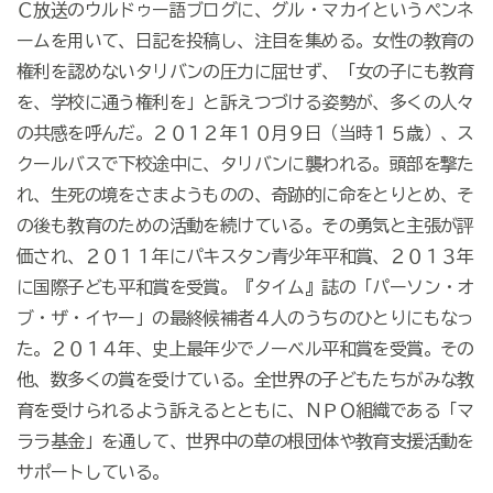
Ｃ放送のウルドゥー語ブログに、グル・マカイというペンネ
ームを用いて、日記を投稿し、注目を集める。女性の教育の
権利を認めないタリバンの圧力に屈せず、「女の子にも教育
を、学校に通う権利を」と訴えつづける姿勢が、多くの人々
の共感を呼んだ。２０１２年１０月９日（当時１５歳）、ス
クールバスで下校途中に、タリバンに襲われる。頭部を撃た
れ、生死の境をさまようものの、奇跡的に命をとりとめ、そ
の後も教育のための活動を続けている。その勇気と主張が評
価され、２０１１年にパキスタン青少年平和賞、２０１３年
に国際子ども平和賞を受賞。『タイム』誌の「パーソン・オ
ブ・ザ・イヤー」の最終候補者４人のうちのひとりにもなっ
た。２０１４年、史上最年少でノーベル平和賞を受賞。その
他、数多くの賞を受けている。全世界の子どもたちがみな教
育を受けられるよう訴えるとともに、ＮＰＯ組織である「マ
ララ基金」を通して、世界中の草の根団体や教育支援活動を
サポートしている。