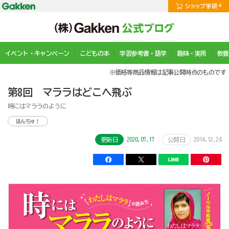
イベント・キャンペーン
こどもの本
学習参考書・語学
趣味・実用
教養
※価格等商品情報は記事公開時点のものです
第8回 マララはどこへ飛ぶ
時にはマララのように
ほんちゅ！
2020.07.17
2014.12.24
更新日
公開日