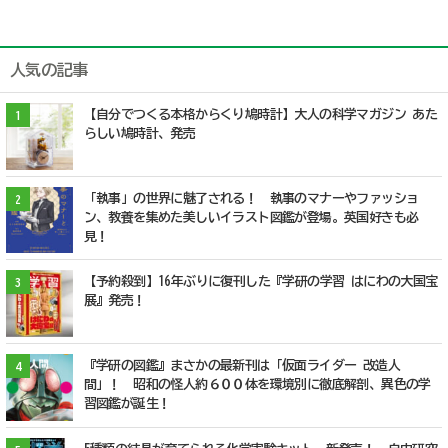
人気の記事
【自分でつくる本格からくり鳩時計】大人の科学マガジン あた
1
らしい鳩時計、発売
「執事」の世界に魅了される！ 執事のマナーやファッショ
2
ン、教養を集めた美しいイラスト図鑑が登場。英国好きも必
見！
【予約殺到】16年ぶりに復刊した『学研の学習 はにわの大国宝
3
展』発売！
『学研の図鑑』まさかの最新刊は「仮面ライダー 改造人
4
間」！ 昭和の怪人約６００体を環境別に徹底解剖、異色の学
習図鑑が誕生！