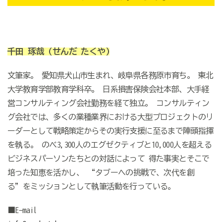
千田 琢哉
(せんだ たくや)
文筆家。 愛知県犬山市生まれ、岐阜県各務原市育ち。 東北
大学教育学部教育学科卒。 日系損害保険会社本部、大手経
営コンサルティング会社勤務を経て独立。 コンサルティン
グ会社では、多くの業種業界における大型プロジェクトのリ
ーダーとして戦略策定からその実行支援に至るまで陣頭指揮
を執る。 のべ3,300人のエグゼクティブと10,000人を超える
ビジネスパーソンたちとの対話によって 得た事実とそこで
培った知恵を活かし、 “タブーへの挑戦で、次代を創
る”をミッションとして執筆活動を行っている。
■E-mail