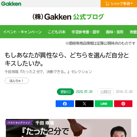
イベント・キャンペーン
こどもの本
学習参考書・語学
趣味・実用
教養
※価格等商品情報は記事公開時点のものです
もしあなたが異性なら、どちらを選んだ自分と
キスしたいか。
千田琢哉『たった２分で、決断できる。』セレクション
ほんちゅ！
2020.07.30
2014.12.08
更新日
公開日