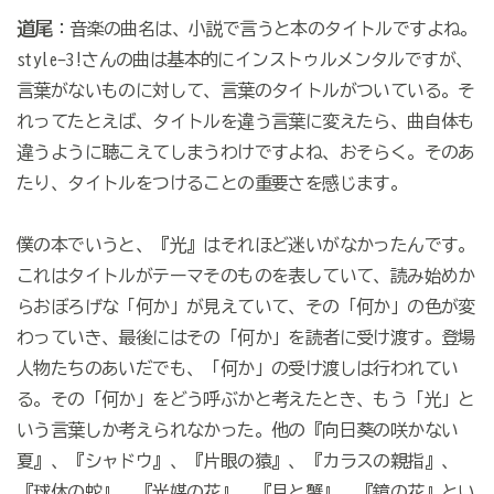
道尾
：音楽の曲名は、小説で言うと本のタイトルですよね。
style-3!さんの曲は基本的にインストゥルメンタルですが、
言葉がないものに対して、言葉のタイトルがついている。そ
れってたとえば、タイトルを違う言葉に変えたら、曲自体も
違うように聴こえてしまうわけですよね、おそらく。そのあ
たり、タイトルをつけることの重要さを感じます。
僕の本でいうと、『光』はそれほど迷いがなかったんです。
これはタイトルがテーマそのものを表していて、読み始めか
らおぼろげな「何か」が見えていて、その「何か」の色が変
わっていき、最後にはその「何か」を読者に受け渡す。登場
人物たちのあいだでも、「何か」の受け渡しは行われてい
る。その「何か」をどう呼ぶかと考えたとき、もう「光」と
いう言葉しか考えられなかった。他の『向日葵の咲かない
夏』、『シャドウ』、『片眼の猿』、『カラスの親指』、
『球体の蛇』、『光媒の花』、『月と蟹』、『鏡の花』とい