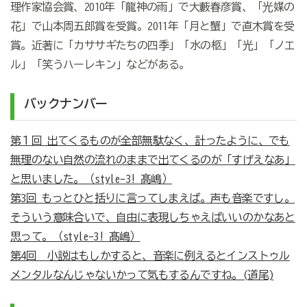
理作家協会賞、2010年「龍神の雨」で大藪春彦賞、「光媒の
花」で山本周五郎賞を受賞。2011年「月と蟹」で直木賞を受
賞。近著に「カササギたちの四季」「水の柩」「光」「ノエ
ル」「笑うハーレキン」などがある。
バックナンバー
第１回 出てくるものが全部無駄なく、計ったように、でも
無理のない自然の流れのままで出てくるのが「すげえなあ」
と思いました。（style-3! 髙嶋）
第3回 もっとひと括りに言ってしまえば。声も音楽ですし。
そういう意味合いで、自由に表現しちゃえばいいのかなあと
思って。（style-3! 髙嶋）
第4回 小説はもしかすると、音楽に例えるとインストゥル
メンタルなんじゃないかって気もするんですね。(道尾)