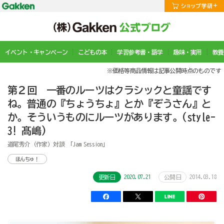
イベント・キャンペーン
こどもの本
学習参考書・語学
趣味・実用
教養
※価格等商品情報は記事公開時点のものです
第２回 一番のルーツはクラシックと童謡です
ね。普通の『ちょうちょ』とか『ぞうさん』と
か。そういうものにルーツがあります。(style-
3! 髙嶋)
道尾秀介（作家）対談 「Jam Session」
ほんちゅ！
2020.07.21
2014.03.18
更新日
公開日