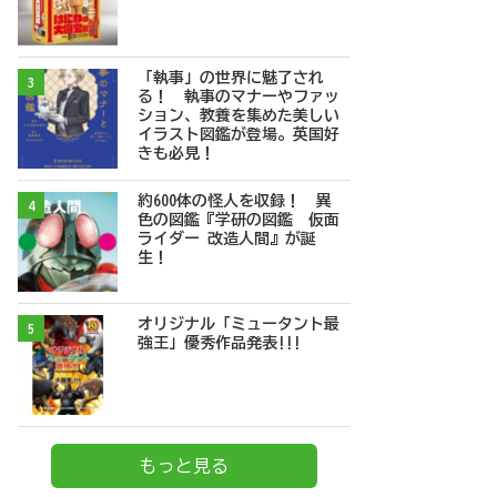
「執事」の世界に魅了され
3
る！ 執事のマナーやファッ
ション、教養を集めた美しい
イラスト図鑑が登場。英国好
きも必見！
約600体の怪人を収録！ 異
4
色の図鑑『学研の図鑑 仮面
ライダー 改造人間』が誕
生！
オリジナル「ミュータント最
5
強王」優秀作品発表!!!
もっと見る