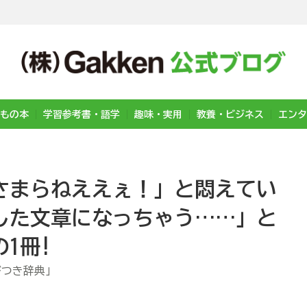
もの本
学習参考書・語学
趣味・実用
教養・ビジネス
エンタ
さまらねええぇ！」と悶えてい
した文章になっちゃう……」と
1冊!
びつき辞典」