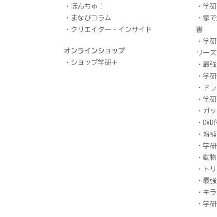
ほんちゅ！
学研
まなびコラム
家で
クリエイター・インサイド
書
学研
オンラインショップ
リーズ
ショップ学研＋
最強
学研
ドラ
学研
ガッ
DV
増補
学研
動物
トリ
最強
キラ
学研