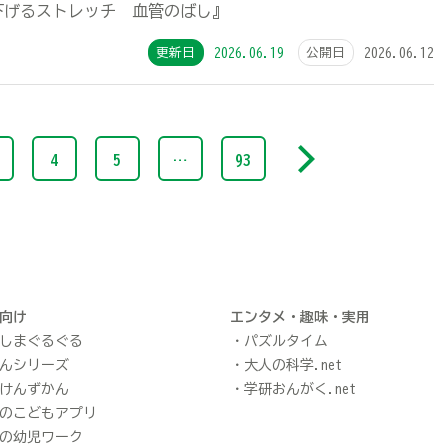
下げるストレッチ 血管のばし』
更新日
2026.06.19
公開日
2026.06.12
4
5
…
93
向け
エンタメ・趣味・実用
しまぐるぐる
パズルタイム
んシリーズ
大人の科学.net
けんずかん
学研おんがく.net
のこどもアプリ
の幼児ワーク