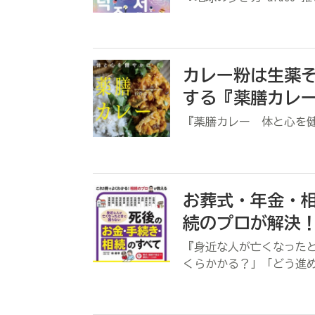
カレー粉は生薬
する『薬膳カレ
『薬膳カレー 体と心を
お葬式・年金・
続のプロが解決
『身近な人が亡くなった
くらかかる？」「どう進