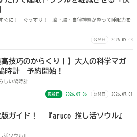
開
ですぐに！ ぐっすり！ 脳・腸・自律神経が整って睡眠力を
公開日
2026.07.03
最高技巧のからくり！】大人の科学マガ
鳩時計 予約開始！
らしい鳩時計
更新日
2026.07.06
公開日
2026.07.01
版ガイド！ 『aruco 推し活ソウル』
推し活ソウル』