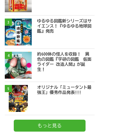
ゆるゆる図鑑新シリーズはサ
3
イエンス！『ゆるゆる地球図
鑑』発売
約600体の怪人を収録！ 異
4
色の図鑑『学研の図鑑 仮面
ライダー 改造人間』が誕
生！
オリジナル「ミュータント最
5
強王」優秀作品発表!!!
もっと見る