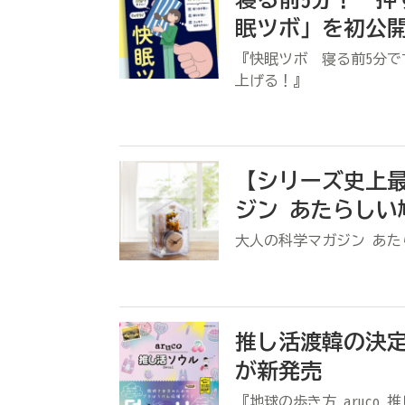
眠ツボ」を初公
『快眠ツボ 寝る前5分
上げる！』
【シリーズ史上
ジン あたらしい
大人の科学マガジン あた
推し活渡韓の決定
が新発売
『地球の歩き方 aruco 