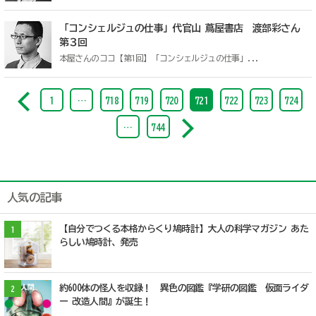
「コンシェルジュの仕事」代官山 蔦屋書店 渡部彩さん
第３回
本屋さんのココ【第1回】「コンシェルジュの仕事」...
1
…
718
719
720
721
722
723
724
…
744
人気の記事
【自分でつくる本格からくり鳩時計】大人の科学マガジン あた
1
らしい鳩時計、発売
約600体の怪人を収録！ 異色の図鑑『学研の図鑑 仮面ライダ
2
ー 改造人間』が誕生！