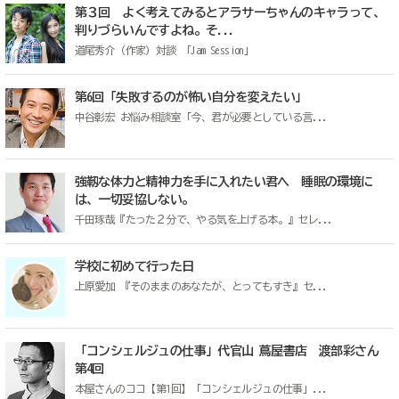
第３回 よく考えてみるとアラサーちゃんのキャラって、
判りづらいんですよね。そ...
道尾秀介（作家）対談 「Jam Session」
第6回「失敗するのが怖い自分を変えたい」
中谷彰宏 お悩み相談室「今、君が必要としている言...
強靱な体力と精神力を手に入れたい君へ 睡眠の環境に
は、一切妥協しない。
千田琢哉『たった２分で、やる気を上げる本。』セレ...
学校に初めて行った日
上原愛加 『そのままのあなたが、とってもすき』セ...
「コンシェルジュの仕事」代官山 蔦屋書店 渡部彩さん
第4回
本屋さんのココ【第1回】「コンシェルジュの仕事」...