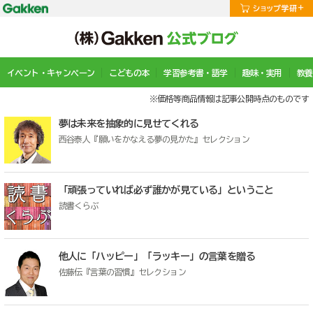
イベント・キャンペーン
こどもの本
学習参考書・語学
趣味・実用
教養
※価格等商品情報は記事公開時点のものです
夢は未来を抽象的に見せてくれる
西谷泰人『願いをかなえる夢の見かた』セレクション
「頑張っていれば必ず誰かが見ている」ということ
読書くらぶ
他人に「ハッピー」「ラッキー」の言葉を贈る
佐藤伝『言葉の習慣』セレクション