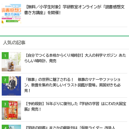
【無料／小学生対象】学研教室オンラインが「読書感想文
書き方講座」を開催!
人気の記事
【自分でつくる本格からくり鳩時計】大人の科学マガジン あた
1
らしい鳩時計、発売
「執事」の世界に魅了される！ 執事のマナーやファッショ
2
ン、教養を集めた美しいイラスト図鑑が登場。英国好きも必
見！
【予約殺到】16年ぶりに復刊した『学研の学習 はにわの大国宝
3
展』発売！
『学研の図鑑』まさかの最新刊は「仮面ライダー 改造人
4