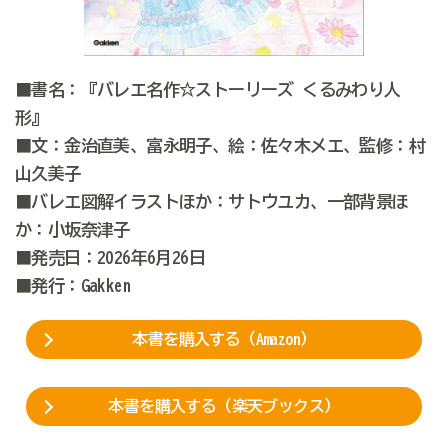
■書名：『バレエ名作☆ストーリーズ くるみわり人
形』
■文：金治直美、富永明子、絵：佐々木メエ、監修：村
山久美子
■バレエ図解イラストほか：サトウユカ、一部背景ほ
か：小坂奈津子
■発売日：2026年6月26日
■発行：Gakken
本書を購入する（Amazon）
本書を購入する（楽天ブックス）