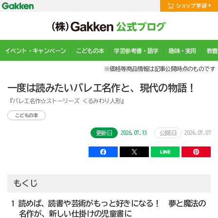
イベント・キャンペーン
こどもの本
学習参考書・語学
趣味・実用
教養
※価格等商品情報は記事公開時点のものです
一度は読みたいバレエ名作と、現代の物語！
『バレエ名作☆ストーリーズ くるみわり人形』
こどもの本
2026.07.13
2026.07.07
更新日
公開日
もくじ
1 読めば、読書や芸術がもっと好きになる！ 夢と魔法の
名作が、新しい仕掛けの児童書に