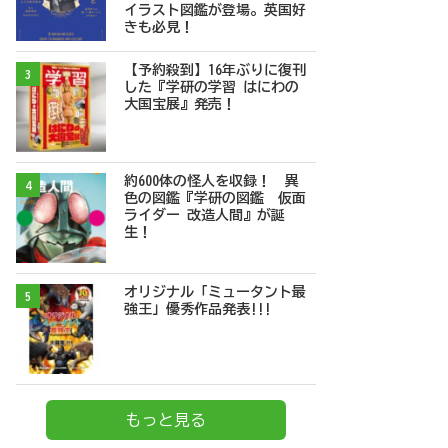
イラスト図鑑が登場。英国好
きも必見！
【予約殺到】16年ぶりに復刊
3
した『学研の学習 はにわの
大国宝展』発売！
約600体の怪人を収録！ 異
4
色の図鑑『学研の図鑑 仮面
ライダー 改造人間』が誕
生！
オリジナル「ミュータント最
5
強王」優秀作品発表!!!
もっと見る