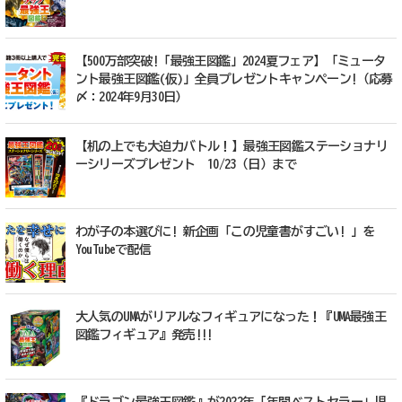
【500万部突破!「最強王図鑑」2024夏フェア】「ミュータ
ント最強王図鑑(仮)」全員プレゼントキャンペーン!（応募
〆：2024年9月30日）
【机の上でも大迫力バトル！】最強王図鑑ステーショナリ
ーシリーズプレゼント 10/23（日）まで
わが子の本選びに! 新企画「この児童書がすごい! 」を
YouTubeで配信
大人気のUMAがリアルなフィギュアになった！『UMA最強王
図鑑フィギュア』発売!!!
『ドラゴン最強王図鑑』が2022年「年間ベストセラー」児