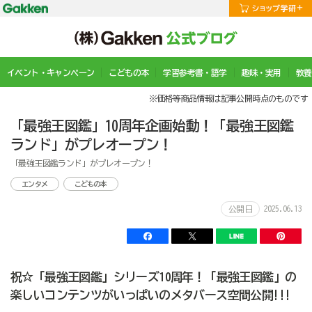
イベント・キャンペーン
こどもの本
学習参考書・語学
趣味・実用
教養
※価格等商品情報は記事公開時点のものです
「最強王図鑑」10周年企画始動！「最強王図鑑
ランド」がプレオープン！
「最強王図鑑ランド」がプレオープン！
エンタメ
こどもの本
2025.06.13
公開日
祝☆「最強王図鑑」シリーズ10周年！「最強王図鑑」の
楽しいコンテンツがいっぱいのメタバース空間公開!!!