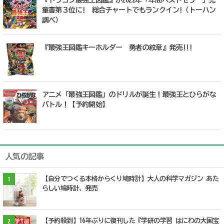
童書第３位に! 総合チャートでもランクイン!（トーハン
調べ）
『最強王図鑑キーホルダー 勇者の紋章』発売!!!
アニメ「最強王図鑑」のドリルが誕生！最強王とひらがな
バトル！【予約開始】
人気の記事
【自分でつくる本格からくり鳩時計】大人の科学マガジン あた
1
らしい鳩時計、発売
【予約殺到】16年ぶりに復刊した『学研の学習 はにわの大国宝
2