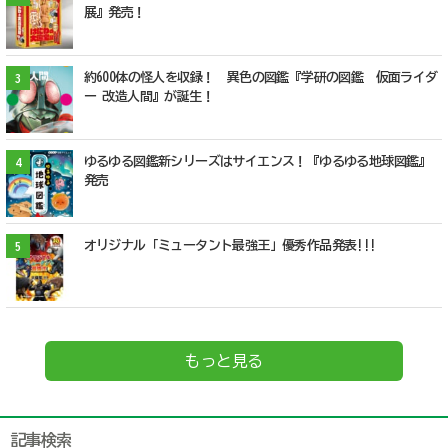
展』発売！
約600体の怪人を収録！ 異色の図鑑『学研の図鑑 仮面ライダ
3
ー 改造人間』が誕生！
ゆるゆる図鑑新シリーズはサイエンス！『ゆるゆる地球図鑑』
4
発売
オリジナル「ミュータント最強王」優秀作品発表!!!
5
もっと見る
記事検索