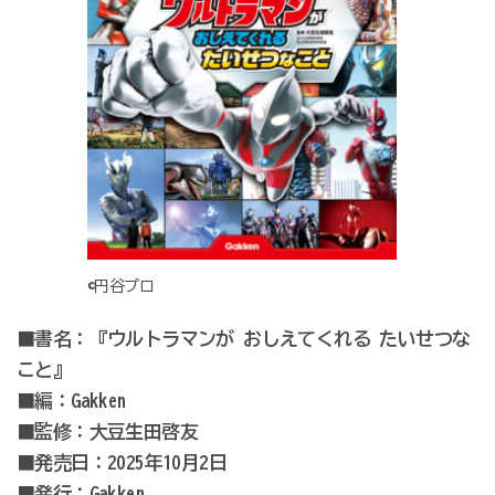
©円谷プロ
■書名：『ウルトラマンが おしえてくれる たいせつな
こと』
■編：Gakken
■監修：大豆生田啓友
■発売日：2025年10月2日
■発行：Gakken