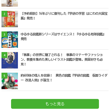
【予約殺到】16年ぶりに復刊した『学研の学習 はにわの大国宝
2
展』発売！
ゆるゆる図鑑新シリーズはサイエンス！『ゆるゆる地球図鑑』
3
発売
「執事」の世界に魅了される！ 執事のマナーやファッショ
4
ン、教養を集めた美しいイラスト図鑑が登場。英国好きも必
見！
約600体の怪人を収録！ 異色の図鑑『学研の図鑑 仮面ライダ
5
ー 改造人間』が誕生！
もっと見る