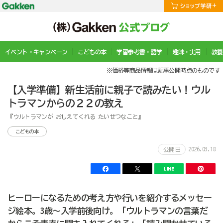
イベント・キャンペーン
こどもの本
学習参考書・語学
趣味・実用
教養
※価格等商品情報は記事公開時点のものです
【入学準備】新生活前に親子で読みたい！ウル
トラマンからの２２の教え
『ウルトラマンが おしえてくれる たいせつなこと』
こどもの本
2026.03.18
公開日
ヒーローになるための考え方や行いを紹介するメッセー
ジ絵本。3歳～入学前後向け。「ウルトラマンの言葉だ