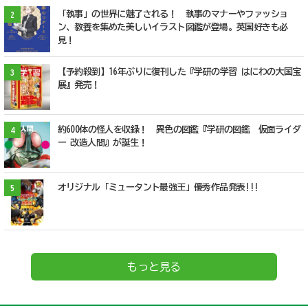
「執事」の世界に魅了される！ 執事のマナーやファッショ
2
ン、教養を集めた美しいイラスト図鑑が登場。英国好きも必
見！
【予約殺到】16年ぶりに復刊した『学研の学習 はにわの大国宝
3
展』発売！
約600体の怪人を収録！ 異色の図鑑『学研の図鑑 仮面ライダ
4
ー 改造人間』が誕生！
オリジナル「ミュータント最強王」優秀作品発表!!!
5
もっと見る