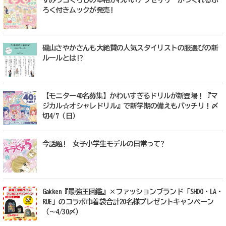
すみっコぐらしの本格かわいいアクセサリーがつくれるふ
ろく付きムックが発売!
磯山さやかさんも大絶賛の人気スタイリストの服選びの新
ルールとは!?
【モニター40名募集】かわいすぎるドリルが新登場！『マ
ジカル☆オシャレドリル』で新学期の備えもバッチリ！〆
切4/7（日）
今話題! 女子小学生モデルの日常って?
Gakken『最強王図鑑』×ファッションブランド「SHOO・LA・
RUE」のコラボ巾着袋合計20名様プレゼントキャンペーン
（〜4/30〆）