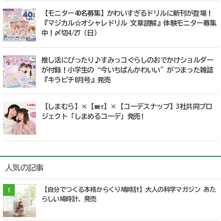
【モニター40名募集】かわいすぎるドリルに新刊が登場！
『マジカル☆オシャレドリル 文章読解』体験モニター募集
中！〆切4/27（日）
推し活にぴったり♪すみっコぐらしのおでかけショルダー
が付録！小学生の“今いちばんかわいい”がつまった雑誌
『キラピチ8月号』発売
【しまむら】×【mer】×【コーデスナップ】3社共同プロ
ジェクト「しまめるコーデ」発売!
人気の記事
【自分でつくる本格からくり鳩時計】大人の科学マガジン あた
1
らしい鳩時計、発売