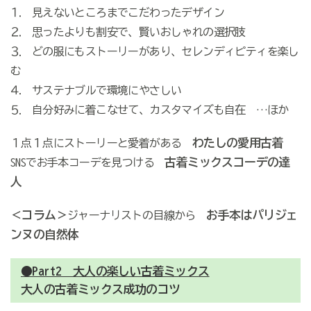
⒈ 見えないところまでこだわったデザイン
⒉ 思ったよりも割安で、賢いおしゃれの選択肢
⒊ どの服にもストーリーがあり、セレンディピティを楽し
む
⒋ サステナブルで環境にやさしい
⒌ 自分好みに着こなせて、カスタマイズも自在 …ほか
わたしの愛用古着
１点１点にストーリーと愛着がある
古着ミックスコーデの達
SNSでお手本コーデを見つける
人
＜コラム＞
お手本はパリジェ
ジャーナリストの目線から
ンヌの自然体
●Part2 大人の楽しい古着ミックス
大人の古着ミックス成功のコツ