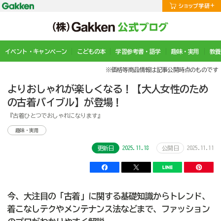
イベント・キャンペーン
こどもの本
学習参考書・語学
趣味・実用
教養
※価格等商品情報は記事公開時点のものです
よりおしゃれが楽しくなる！【大人女性のため
の古着バイブル】が登場！
『古着ひとつでおしゃれになります』
趣味・実用
2025.11.18
2025.11.11
更新日
公開日
今、大注目の「古着」に関する基礎知識からトレンド、
着こなしテクやメンテナンス法などまで、ファッション