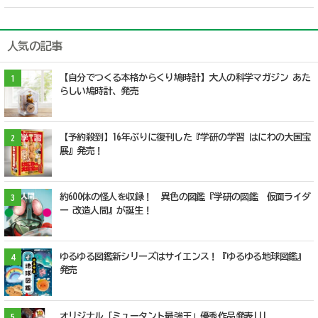
人気の記事
【自分でつくる本格からくり鳩時計】大人の科学マガジン あた
1
らしい鳩時計、発売
【予約殺到】16年ぶりに復刊した『学研の学習 はにわの大国宝
2
展』発売！
約600体の怪人を収録！ 異色の図鑑『学研の図鑑 仮面ライダ
3
ー 改造人間』が誕生！
ゆるゆる図鑑新シリーズはサイエンス！『ゆるゆる地球図鑑』
4
発売
オリジナル「ミュータント最強王」優秀作品発表!!!
5