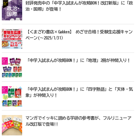
好評発売中の「中学入試まんが攻略BON！改訂新版」に「政
治・国際」が登場！
【くまざわ書店×Gakken】 めざせ合格！受験生応援キャン
ペーン(～2025/1/31）
「中学入試まんが攻略BON！」に「地理」2冊が仲間入り！
「中学入試まんが攻略BON！」に「四字熟語」と「天体・気
象」が仲間入り！
マンガでイッキに読める学研の参考書が、フルリニューア
ル改訂版で登場!!