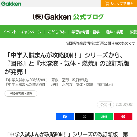
イベント・キャンペーン
こどもの本
学習参考書・語学
趣味・実用
教養
※価格等商品情報は記事公開時点のものです
「中学入試まんが攻略BON！」シリーズから、
『図形』と『水溶液・気体・燃焼』の改訂新版
が発売！
『中学入試まんが攻略BON！ 算数 図形 改訂新版』
『中学入試まんが攻略BON！ 理科 水溶液・気体・燃焼 改訂新版』
学習参考書・語学
2025.09.02
公開日
「中学入試まんが攻略BON！」シリーズの改訂新版 第