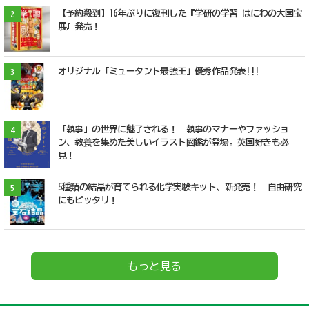
【予約殺到】16年ぶりに復刊した『学研の学習 はにわの大国宝
2
展』発売！
オリジナル「ミュータント最強王」優秀作品発表!!!
3
「執事」の世界に魅了される！ 執事のマナーやファッショ
4
ン、教養を集めた美しいイラスト図鑑が登場。英国好きも必
見！
5種類の結晶が育てられる化学実験キット、新発売！ 自由研究
5
にもピッタリ！
もっと見る