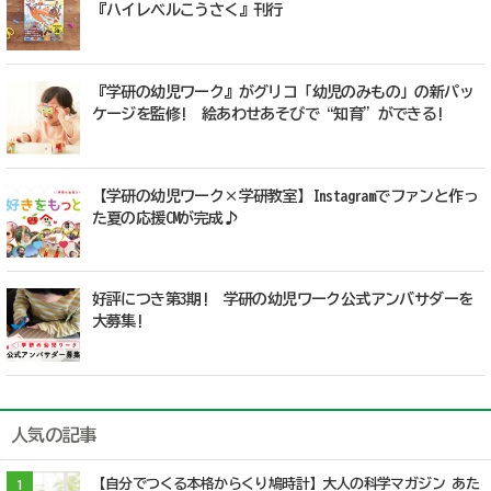
『ハイレベルこうさく』刊行
『学研の幼児ワーク』がグリコ「幼児のみもの」の新パッ
ケージを監修! 絵あわせあそびで“知育”ができる!
【学研の幼児ワーク×学研教室】Instagramでファンと作っ
た夏の応援CMが完成♪
好評につき第3期! 学研の幼児ワーク公式アンバサダーを
大募集!
人気の記事
【自分でつくる本格からくり鳩時計】大人の科学マガジン あた
1