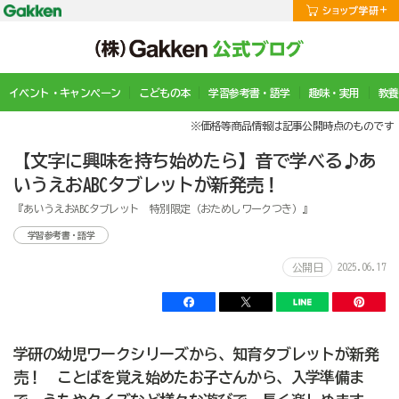
イベント・キャンペーン
こどもの本
学習参考書・語学
趣味・実用
教養
※価格等商品情報は記事公開時点のものです
【文字に興味を持ち始めたら】音で学べる♪あ
いうえおABCタブレットが新発売！
『あいうえおABCタブレット 特別限定（おためしワークつき）』
学習参考書・語学
2025.06.17
公開日
学研の幼児ワークシリーズから、知育タブレットが新発
売！ ことばを覚え始めたお子さんから、入学準備ま