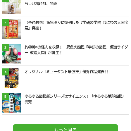
らしい鳩時計、発売
【予約殺到】16年ぶりに復刊した『学研の学習 はにわの大国宝
2
展』発売！
約600体の怪人を収録！ 異色の図鑑『学研の図鑑 仮面ライダ
3
ー 改造人間』が誕生！
オリジナル「ミュータント最強王」優秀作品発表!!!
4
ゆるゆる図鑑新シリーズはサイエンス！『ゆるゆる地球図鑑』
5
発売
もっと見る