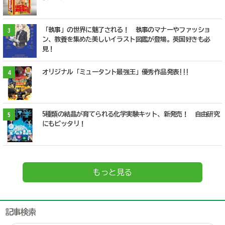
「執事」の世界に魅了される！ 執事のマナーやファッショ
3
ン、教養を集めた美しいイラスト図鑑が登場。英国好きも必
見！
オリジナル「ミュータント最強王」優秀作品発表!!!
4
5種類の結晶が育てられる化学実験キット、新発売！ 自由研究
5
にもピッタリ！
もっと見る
記事検索