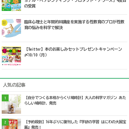
ョナル・ペアレンティング・プロダクト・アワーズ」4度目
の受賞
臨床心理士と年間約80講座を実施する性教育のプロが性教
育の悩みを科学で解決
【Twitter】本のお楽しみセットプレゼントキャンペーン
〆10/10（月）
人気の記事
【自分でつくる本格からくり鳩時計】大人の科学マガジン あた
1
らしい鳩時計、発売
【予約殺到】16年ぶりに復刊した『学研の学習 はにわの大国宝
2
展』発売！