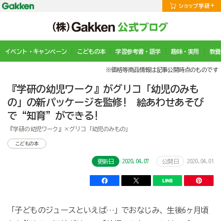
イベント・キャンペーン
こどもの本
学習参考書・語学
趣味・実用
教養
※価格等商品情報は記事公開時点のものです
『学研の幼児ワーク』がグリコ「幼児のみも
の」の新パッケージを監修! 絵あわせあそび
で“知育”ができる!
『学研の幼児ワーク』×グリコ「幼児のみもの」
こどもの本
2020.04.07
2020.04.01
更新日
公開日
「子どものジュースといえば…」でおなじみ、生後6ヶ月頃