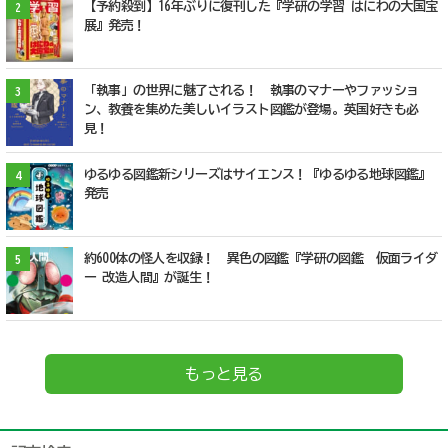
【予約殺到】16年ぶりに復刊した『学研の学習 はにわの大国宝
2
展』発売！
「執事」の世界に魅了される！ 執事のマナーやファッショ
3
ン、教養を集めた美しいイラスト図鑑が登場。英国好きも必
見！
ゆるゆる図鑑新シリーズはサイエンス！『ゆるゆる地球図鑑』
4
発売
約600体の怪人を収録！ 異色の図鑑『学研の図鑑 仮面ライダ
5
ー 改造人間』が誕生！
もっと見る