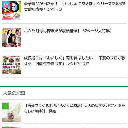
豪華賞品が当たる！「いっしょにあそぼ」シリーズ350万部
突破記念キャンペーン
ボム９月号は欅坂46が表紙巻頭! 32ページ大特集!
成長期には「おいしく」背を伸ばしたい! 栄養のプロが教
える「可能性を伸ばす」レシピとは!?
人気の記事
【自分でつくる本格からくり鳩時計】大人の科学マガジン あた
1
らしい鳩時計、発売