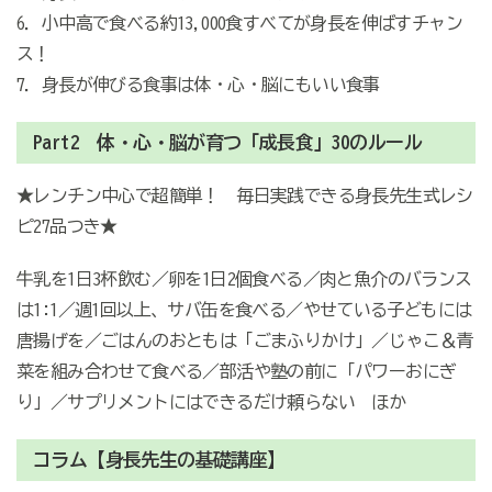
6．小中高で食べる約13,000食すべてが身長を伸ばすチャン
ス！
7．身長が伸びる食事は体・心・脳にもいい食事
Part2 体・心・脳が育つ「成長食」30のルール
★レンチン中心で超簡単！ 毎日実践できる身長先生式レシ
ピ27品つき★
牛乳を1日3杯飲む／卵を1日2個食べる／肉と魚介のバランス
は1:1／週1回以上、サバ缶を食べる／やせている子どもには
唐揚げを／ごはんのおともは「ごまふりかけ」／じゃこ＆青
菜を組み合わせて食べる／部活や塾の前に「パワーおにぎ
り」／サプリメントにはできるだけ頼らない ほか
コラム【身長先生の基礎講座】