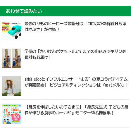
あわせて読みたい
最強のりものヒーローズ最新号は「コロぷか新幹線Ｈ５系
はやぶさ」が付録!!
学研の『たいけんポケット』3/9 までの申込みでキリン身
長計もお届け!
ehkä söpöとインフルエンサー“まる”の夏コラボアイテム
が発売開始! ビジュアルディレクションは『mer(メル)』!
【身長を伸ばしたいお子さまに】『身長先生式 子どもの身
長が伸びる食事のルール30』モニター30名様募集！