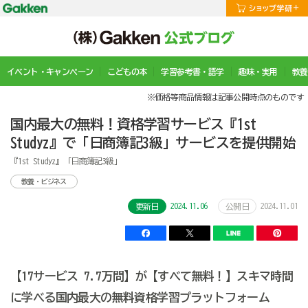
イベント・キャンペーン
こどもの本
学習参考書・語学
趣味・実用
教養
※価格等商品情報は記事公開時点のものです
国内最大の無料！資格学習サービス『1st
Studyz』で「日商簿記3級」サービスを提供開始
『1st Studyz』「日商簿記3級」
教養・ビジネス
2024.11.06
2024.11.01
更新日
公開日
【17サービス 7.7万問】が【すべて無料！】スキマ時間
に学べる国内最大の無料資格学習プラットフォーム