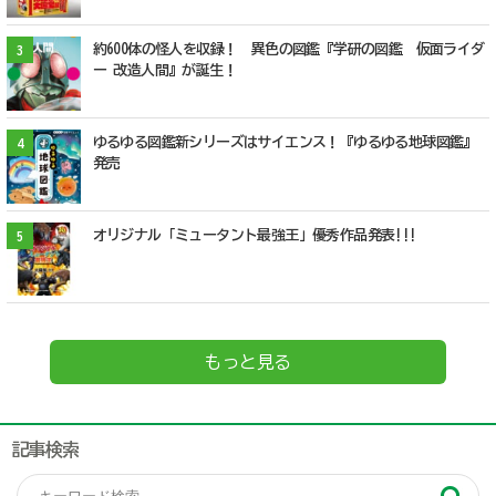
約600体の怪人を収録！ 異色の図鑑『学研の図鑑 仮面ライダ
3
ー 改造人間』が誕生！
ゆるゆる図鑑新シリーズはサイエンス！『ゆるゆる地球図鑑』
4
発売
オリジナル「ミュータント最強王」優秀作品発表!!!
5
もっと見る
記事検索