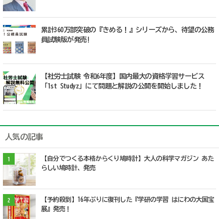
累計360万部突破の『きめる！』シリーズから、待望の公務
員試験版が発売!
【社労士試験 令和6年度】国内最大の資格学習サービス
「1st Studyz」にて問題と解説の公開を開始しました！
人気の記事
【自分でつくる本格からくり鳩時計】大人の科学マガジン あた
1
らしい鳩時計、発売
【予約殺到】16年ぶりに復刊した『学研の学習 はにわの大国宝
2
展』発売！