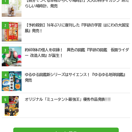
【自分でつくる本格からくり鳩時計】大人の科学マガジン あた
1
らしい鳩時計、発売
【予約殺到】16年ぶりに復刊した『学研の学習 はにわの大国宝
2
展』発売！
約600体の怪人を収録！ 異色の図鑑『学研の図鑑 仮面ライダ
3
ー 改造人間』が誕生！
ゆるゆる図鑑新シリーズはサイエンス！『ゆるゆる地球図鑑』
4
発売
オリジナル「ミュータント最強王」優秀作品発表!!!
5