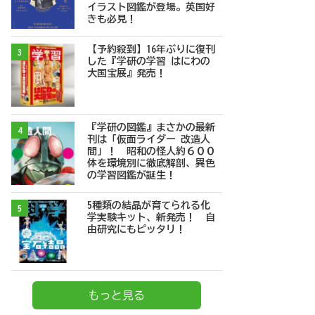
イラスト図鑑が登場。英国好
きも必見！
【予約殺到】16年ぶりに復刊
3
した『学研の学習 はにわの
大国宝展』発売！
『学研の図鑑』まさかの最新
4
刊は「仮面ライダー 改造人
間」！ 昭和の怪人約６００
体を環境別に徹底解剖、異色
の学習図鑑が誕生！
5種類の結晶が育てられる化
5
学実験キット、新発売！ 自
由研究にもピッタリ！
もっと見る