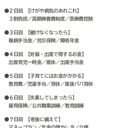
●２日目 【けがや病気のあれこれ】
３割負担／高額療養費制度／医療費控除
●３日目 【働けなくなったら】
傷病手当金／労災保険／障害年金
●４日目 【妊娠・出産で得するお金】
出産育児一時金／産休／出産手当金
●５日目 【子育てにはお金がかかる】
教育費／児童手当／育休／産後パパ育休
●６日目 【失業してしまったら】
雇用保険／公共職業訓練／教育訓練
●７日目 【老後に備えて】
マネープラン／年金の増やし方／介護