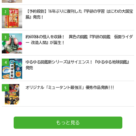
【予約殺到】16年ぶりに復刊した『学研の学習 はにわの大国宝
2
展』発売！
約600体の怪人を収録！ 異色の図鑑『学研の図鑑 仮面ライダ
3
ー 改造人間』が誕生！
ゆるゆる図鑑新シリーズはサイエンス！『ゆるゆる地球図鑑』
4
発売
オリジナル「ミュータント最強王」優秀作品発表!!!
5
もっと見る