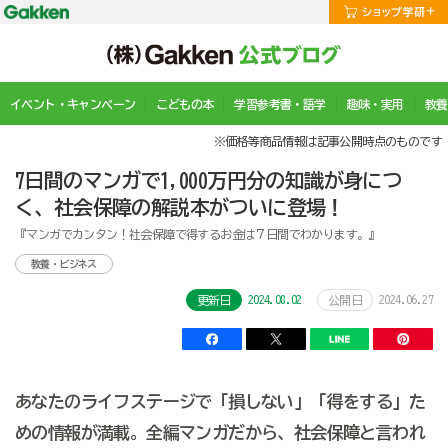
イベント・キャンペーン
こどもの本
学習参考書・語学
趣味・実用
教養
※価格等商品情報は記事公開時点のものです
7日間のマンガで1,000万円分の知識が身につ
く、社会保障の解説本がついに登場！
『マンガでカンタン！社会保障で得するお金は７日間でわかります。』
教養・ビジネス
2024.08.02
2024.06.27
更新日
公開日
あなたのライフステージで「損しない」「得をする」た
めの情報が満載。全編マンガだから、社会保障と言われ