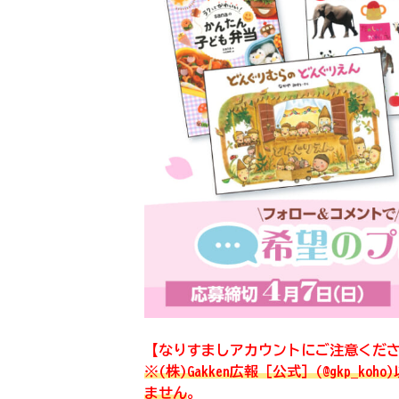
【なりすましアカウントにご注意くだ
※(株)Gakken広報［公式］(@gkp_
ません
。