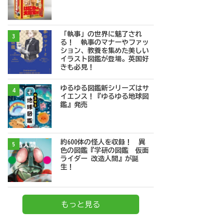
「執事」の世界に魅了され
3
る！ 執事のマナーやファッ
ション、教養を集めた美しい
イラスト図鑑が登場。英国好
きも必見！
ゆるゆる図鑑新シリーズはサ
4
イエンス！『ゆるゆる地球図
鑑』発売
約600体の怪人を収録！ 異
5
色の図鑑『学研の図鑑 仮面
ライダー 改造人間』が誕
生！
もっと見る