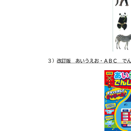
３）
改訂版 あいうえお・ＡＢＣ で