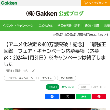
イベント・キャンペーン
こどもの本
学習参考書・語学
趣味・実用
教養
※価格等商品情報は記事公開時点のものです
【アニメ化決定＆400万部突破！記念】「最強王
図鑑」フェア・キャンペーン応募要項（応募
〆：2024年1月31日）※キャンペーンは終了しま
した
「最強王図鑑」シリーズ
イベント・キャンペーン
エンタメ
こどもの本
2025.08.04
2023.11.01
更新日
公開日