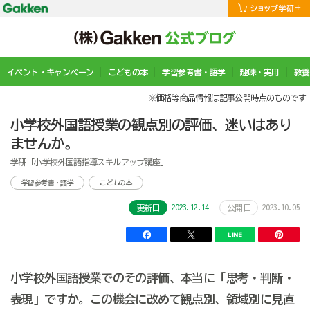
イベント・キャンペーン
こどもの本
学習参考書・語学
趣味・実用
教養
※価格等商品情報は記事公開時点のものです
小学校外国語授業の観点別の評価、迷いはあり
ませんか。
学研「小学校外国語指導スキルアップ講座」
学習参考書・語学
こどもの本
2023.12.14
2023.10.05
更新日
公開日
小学校外国語授業でのその評価、本当に「思考・判断・
表現」ですか。この機会に改めて観点別、領域別に見直