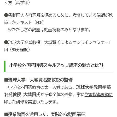
り方（高学年）
●
各動画の内容理解を深めるために、登壇している講師が執
筆したテキスト（PDF）
※ただし③の講座は動画視聴のみとなります。
●
琉球大学名誉教授 大城賢氏によるオンラインセミナー1
回（90分程度）
小学校外国語指導スキルアップ講座の魅力とは?!
■琉球大学 大城賢名誉教授の監修
琉球大学教育学部
小学校外国語教育の第一人者である、
名誉教授 大城賢氏
が研修全体の監修、常に
学習指導要領に
即した
研修を実施いたします。
授業動画を活用した、実践的な動画講座
■