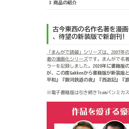
3 商品の紹介
古今東西の名作名著を漫画
、待望の新装版で新創刊!
「まんがで読破」シリーズは、2007年
著の漫画化シリーズ
です。まんがで名
ラーを記録しました。
2020年に書籍
が、この度Gakkenから書籍版が新装
平和』『銀河鉄道の夜』『西遊記』『源
※電子書籍版は引き続きTeamバンミカ