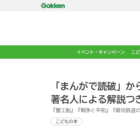
イベント・キャンペーン
こど
「まんがで読破」か
著名人による解説つきで
『蟹工船』『戦争と平和』『銀河鉄道
こどもの本