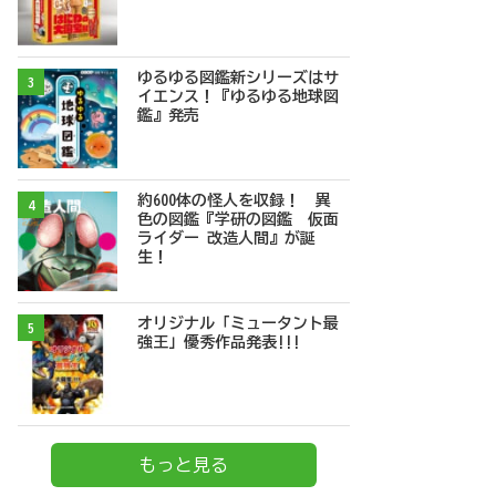
ゆるゆる図鑑新シリーズはサ
3
イエンス！『ゆるゆる地球図
鑑』発売
約600体の怪人を収録！ 異
4
色の図鑑『学研の図鑑 仮面
ライダー 改造人間』が誕
生！
オリジナル「ミュータント最
5
強王」優秀作品発表!!!
もっと見る