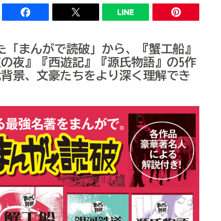
げた「まんがで読破」から、『蟹工船』
の夜』『西遊記』『源氏物語』の5作
代背景、文豪たちをより深く理解でき