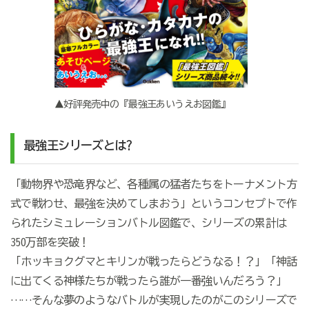
▲好評発売中の『最強王あいうえお図鑑』
最強王シリーズとは?
「動物界や恐竜界など、各種属の猛者たちをトーナメント方
式で戦わせ、最強を決めてしまおう」というコンセプトで作
られたシミュレーションバトル図鑑で、シリーズの累計は
350万部を突破！
「ホッキョクグマとキリンが戦ったらどうなる！？」「神話
に出てくる神様たちが戦ったら誰が一番強いんだろう？」
……そんな夢のようなバトルが実現したのがこのシリーズで