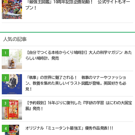
「最強王図鑑」10周年記念企画始動！ 公式サイトもオー
プン！
人気の記事
【自分でつくる本格からくり鳩時計】大人の科学マガジン あた
1
らしい鳩時計、発売
「執事」の世界に魅了される！ 執事のマナーやファッショ
2
ン、教養を集めた美しいイラスト図鑑が登場。英国好きも必
見！
【予約殺到】16年ぶりに復刊した『学研の学習 はにわの大国宝
3
展』発売！
オリジナル「ミュータント最強王」優秀作品発表!!!
4