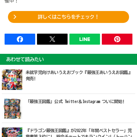
催中！
詳しくはこちらをチェック！
あわせて読みたい
未就学児向けあいうえおブック『最強王あいうえお図鑑』
発売!
「最強王図鑑」公式 Twitter＆Instagram ついに開始!
『ドラゴン最強王図鑑』が2022年「年間ベストセラー」児
童書第３位に! 総合チャートでもランクイン!（トーハン