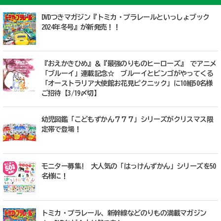
DVDつきマガジン『トミカ・プラレールといっしょブック
2024年冬号』が新発売！！
『おえかきひめ』＆『最強のりものヒーローズ』 でアニメ
「ブルーイ」連載記念☆ ブルーイとビンゴがやってくる
「オーストラリア大使館お花見ピクニック」に10組50名様
ご招待【3/19〆切】
幼児図鑑「こどもずかん７７７」シリーズがクリスマス限
定帯で登場！
モニター募集! 大人気の「はっけんずかん」シリーズを50
名様に！
トミカ・プラレール、新幹線などのりもの満載マガジン