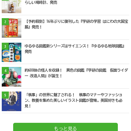
らしい鳩時計、発売
【予約殺到】16年ぶりに復刊した『学研の学習 はにわの大国宝
2
展』発売！
ゆるゆる図鑑新シリーズはサイエンス！『ゆるゆる地球図鑑』
3
発売
約600体の怪人を収録！ 異色の図鑑『学研の図鑑 仮面ライダ
4
ー 改造人間』が誕生！
「執事」の世界に魅了される！ 執事のマナーやファッショ
5
ン、教養を集めた美しいイラスト図鑑が登場。英国好きも必
見！
もっと見る