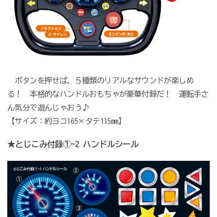
ボタンを押せば、５種類のリアルなサウンドが楽しめ
る！ 本格的なハンドルおもちゃが豪華付録だ！ 運転手さ
ん気分で遊んじゃおう♪
【サイズ：約ヨコ165×タテ115mm】
★
とじこみ付録①
-2
ハンドルシール