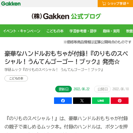
イベント・キャンペーン
こどもの本
学習参考書・語学
趣味・実用
教養
※価格等商品情報は記事公開時点のものです
豪華なハンドルおもちゃが付録!『のりものスペ
シャル！うんてんゴーゴー！ブック』発売☆
学研ムック『のりものスペシャル！ うんてんゴーゴー！ブック』
こどもの本
2022.08.22
2022.08.18
更新日
公開日
『のりものスペシャル！』は、豪華ハンドルおもちゃが付録
の親子で楽しめるムック本。付録のハンドルは、ボタンを押