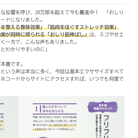
な反響を呼び、20万部を超えて今も驀進中！ 「おしり
ワードになりました。
みを整える整体効果」「筋肉をほぐすストレッチ効果」
効果が同時に得られる「おしり筋伸ばし」
は、スゴやせエ
だく一方で、こんな声もありました。
っとわかりやすいのに」
」
本書です。
という声は本当に多く、今回は基本エクササイズすべて
ＱＲコードからサイトにアクセスすれば、いつでも何度で