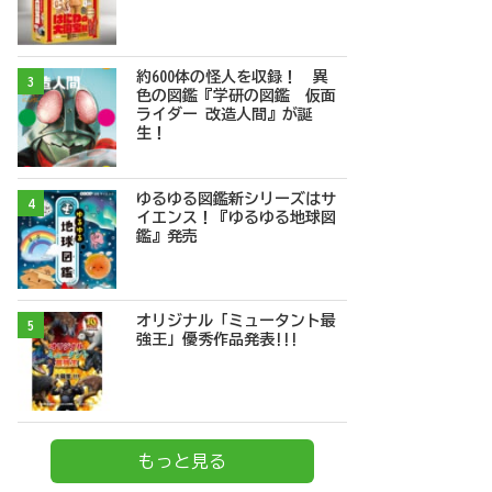
約600体の怪人を収録！ 異
3
色の図鑑『学研の図鑑 仮面
ライダー 改造人間』が誕
生！
ゆるゆる図鑑新シリーズはサ
4
イエンス！『ゆるゆる地球図
鑑』発売
オリジナル「ミュータント最
5
強王」優秀作品発表!!!
もっと見る