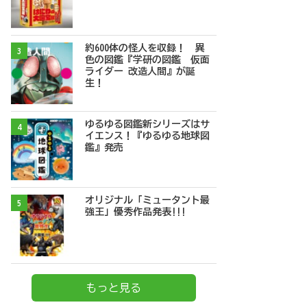
約600体の怪人を収録！ 異
3
色の図鑑『学研の図鑑 仮面
ライダー 改造人間』が誕
生！
ゆるゆる図鑑新シリーズはサ
4
イエンス！『ゆるゆる地球図
鑑』発売
オリジナル「ミュータント最
5
強王」優秀作品発表!!!
もっと見る