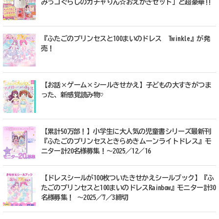
みっコぐらしのガチャりん☆おえかきセット」と超豪華!!
『ふたごのプリンセスと100まいのドレス Twinkle』が発
売！
【お話×ゲーム×シールきせかえ】子どもの大すきがつま
った、新感覚読み物♡
【累計50万部！】小学生に大人気の児童書シリーズ最新刊
『ふたごのプリンセスときらめきムーンライトドレス』モ
ニター計20名様募集！～2025／12／16
【ドレスシールが100枚ついたきせかえシールブック】『ふ
たごのプリンセスと100まいのドレスRainbow』モニター計30
名様募集！ ～2025／7／3締切