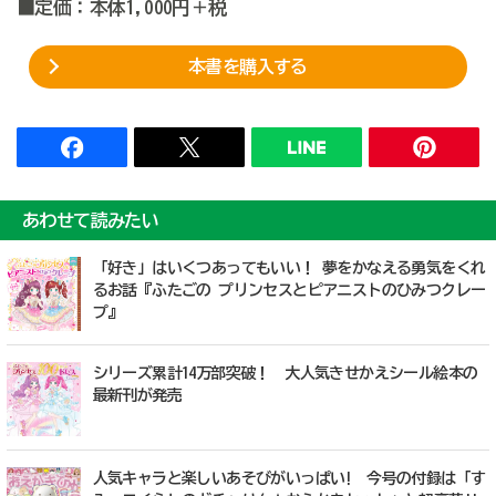
■定価：本体1,000円＋税
本書を購入する
あわせて読みたい
「好き」はいくつあってもいい！ 夢をかなえる勇気をくれ
るお話『ふたごの プリンセスとピアニストのひみつクレー
プ』
シリーズ累計14万部突破！ 大人気きせかえシール絵本の
最新刊が発売
人気キャラと楽しいあそびがいっぱい! 今号の付録は「す