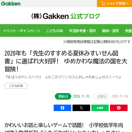
イベント・キャンペーン
こどもの本
学習参考書・語学
趣味・実用
教養
※価格等商品情報は記事公開時点のものです
2020年も「先生のすすめる夏休みすいせん図
書」に選ばれ大好評! ゆめかわな魔法の国を大
冒険!
『まほうのドレスハウス ふたごのプリンセスとおしゃれまじょのスイーツ』
こどもの本
2020.11.10
2020.11.06
更新日
公開日
かわいいお話と楽しいゲームで話題! 小学校低学年向