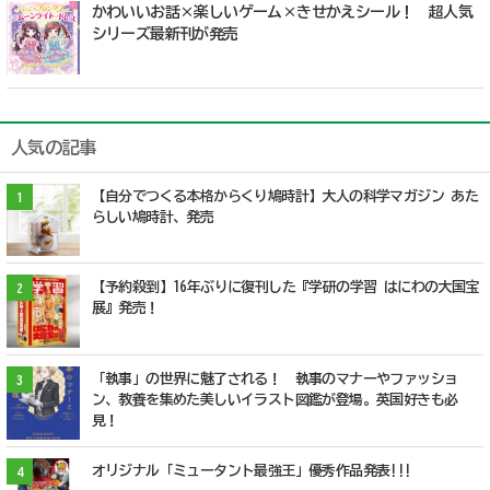
かわいいお話×楽しいゲーム×きせかえシール！ 超人気
シリーズ最新刊が発売
人気の記事
【自分でつくる本格からくり鳩時計】大人の科学マガジン あた
1
らしい鳩時計、発売
【予約殺到】16年ぶりに復刊した『学研の学習 はにわの大国宝
2
展』発売！
「執事」の世界に魅了される！ 執事のマナーやファッショ
3
ン、教養を集めた美しいイラスト図鑑が登場。英国好きも必
見！
オリジナル「ミュータント最強王」優秀作品発表!!!
4