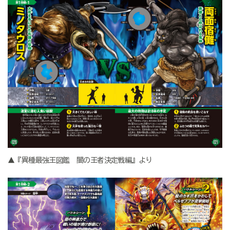
▲『異種最強王図鑑 闇の王者決定戦編』より