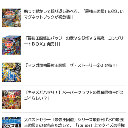
貼って動かして繰り返し遊べる、「最強王図鑑」の楽しい
マグネットブックが初登場!!
『最強王図鑑缶バッジ 幻獣ＶＳ妖怪ＶＳ悪魔 コンプリ
ートＢＯＸ』発売!!!
『マンガ昆虫最強王図鑑 ザ・ストーリー②』発売!!!
【キッズどハマり！】ペーパークラフトの異種最強王がス
ゴイらしい？！
大ベストセラー「最強王図鑑」シリーズ最新刊『水中最強
王図鑑』の発売を記念して、「YouTube」上でクイズ選手権