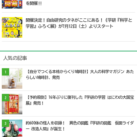
を開催!!
開催決定！自由研究のタネがここにある！《学研『科学と
学習』ふろく展》が7月12日（土）よりスタート
人気の記事
【自分でつくる本格からくり鳩時計】大人の科学マガジン あた
1
らしい鳩時計、発売
【予約殺到】16年ぶりに復刊した『学研の学習 はにわの大国宝
2
展』発売！
約600体の怪人を収録！ 異色の図鑑『学研の図鑑 仮面ライダ
3
ー 改造人間』が誕生！