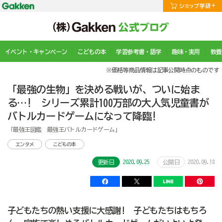
イベント・キャンペーン
こどもの本
学習参考書・語学
趣味・実用
教養
※価格等商品情報は記事公開時点のものです
「最強の生物」を決める戦いが、ついに始ま
る…! シリーズ累計100万部の大人気児童書が
バトルカードゲームになって降臨!
「最強王図鑑 最強王バトルカードゲーム」
エンタメ
こどもの本
2020.09.25
2020.09.18
更新日
公開日
子どもたちの熱い支援に大感謝! 子どもたちはもちろ