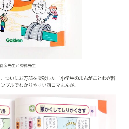
一春彦先生と秀穂先生
、ついに33万部を突破した「
小学生のまんがことわざ辞
シンプルでわかりやすい四コマまんが。