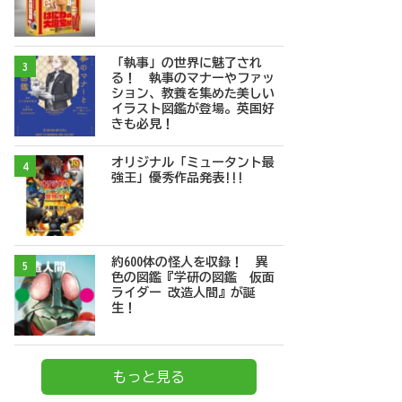
「執事」の世界に魅了され
3
る！ 執事のマナーやファッ
ション、教養を集めた美しい
イラスト図鑑が登場。英国好
きも必見！
オリジナル「ミュータント最
4
強王」優秀作品発表!!!
約600体の怪人を収録！ 異
5
色の図鑑『学研の図鑑 仮面
ライダー 改造人間』が誕
生！
もっと見る