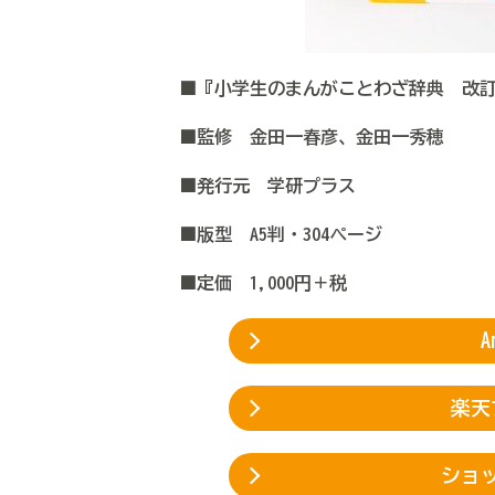
■『小学生のまんがことわざ辞典 改
■監修 金田一春彦、金田一秀穂
■発行元 学研プラス
■版型 A5判・304ページ
■定価 1,000円＋税
楽天
ショ