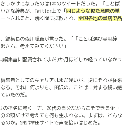
きっかけになったのは1本のツイートだった。『ことば
さな辞典が、Twitter上で「
同じような似た意味の単
イートされると、瞬く間に拡散され、
全国各地の書店で品
、編集長の森川聡顕が言った。「『ことば選び実用辞
田沢さん、考えてみてください」
典編集室に配属されてまだ9か月ほどしか経っていなかっ
編集者としてのキャリアはまだ浅いが、逆にそれが従来
になる。それに何よりも、田沢の、ことばに対する鋭い感
じていたのだ。
の指名に驚く一方、20代の自分だからこそできる企画
自分の頭だけで考えても何も生まれない。まずは、どんな
のか。SNSやWEBサイトで声を拾いはじめた。