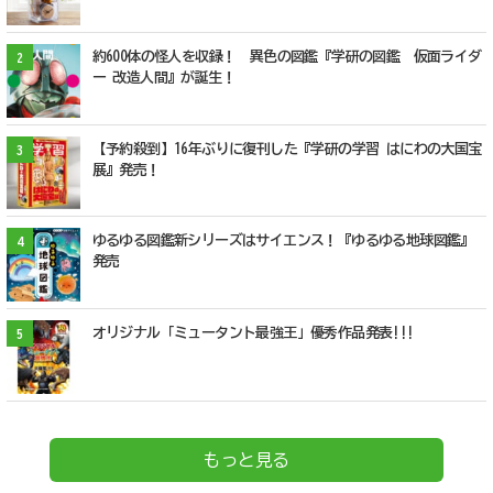
約600体の怪人を収録！ 異色の図鑑『学研の図鑑 仮面ライダ
2
ー 改造人間』が誕生！
【予約殺到】16年ぶりに復刊した『学研の学習 はにわの大国宝
3
展』発売！
ゆるゆる図鑑新シリーズはサイエンス！『ゆるゆる地球図鑑』
4
発売
オリジナル「ミュータント最強王」優秀作品発表!!!
5
もっと見る