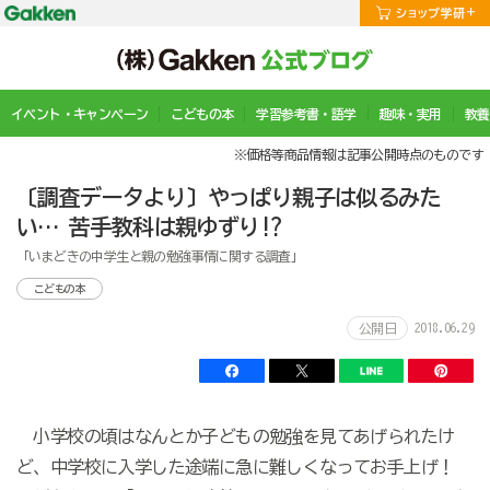
イベント・キャンペーン
こどもの本
学習参考書・語学
趣味・実用
教養
※価格等商品情報は記事公開時点のものです
〔調査データより〕やっぱり親子は似るみた
い… 苦手教科は親ゆずり!?
「いまどきの中学生と親の勉強事情に関する調査」
こどもの本
2018.06.29
公開日
小学校の頃はなんとか子どもの勉強を見てあげられたけ
ど、中学校に入学した途端に急に難しくなってお手上げ！