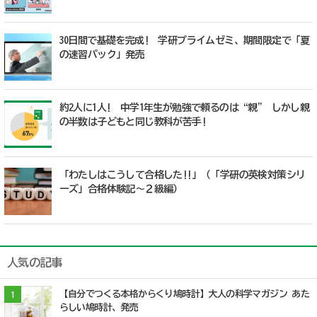
30日間で基礎を完成! 学研プライムゼミ、期間限定で「夏
の速習パック」発売
約2人に1人! 中学1年生が勉強で頼るのは“親” しかし親
の半数は子どもと同じ教科が苦手!
「わたしはこうして合格した!!」（「学研の英検対策シリ
ーズ」合格体験記～２級編）
人気の記事
【自分でつくる本格からくり鳩時計】大人の科学マガジン あた
1
らしい鳩時計、発売